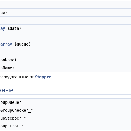
ue)
ray
$data)
)
(
array
$queue)
onName)
nName)
аследованные от
Stepper
нные
oupQueue"
GroupChecker_"
upStepper_"
oupError_"