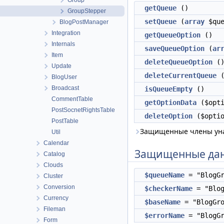
Group
getQueue
()
GroupStepper
setQueue
(
array
$que
BlogPostManager
Integration
getQueueOption
()
Internals
saveQueueOption
(
ar
Item
deleteQueueOption
(
Update
deleteCurrentQueue
BlogUser
Broadcast
isQueueEmpty
()
CommentTable
getOptionData
($opti
PostSocnetRightsTable
deleteOption
($optio
PostTable
Защищенные члены ун
Util
Calendar
Защищенные да
Catalog
Clouds
$queueName
= "BlogGr
Cluster
Conversion
$checkerName
= "Blog
Currency
$baseName
= "BlogGro
Fileman
$errorName
= "BlogGr
Form