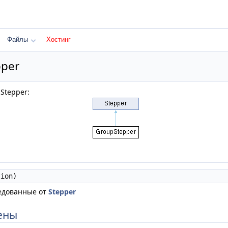
Файлы
Хостинг
pper
Stepper:
ion)
едованные от
Stepper
ены