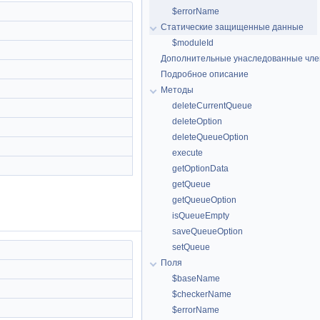
$errorName
Статические защищенные данные
$moduleId
Дополнительные унаследованные чл
Подробное описание
Методы
deleteCurrentQueue
deleteOption
deleteQueueOption
execute
getOptionData
getQueue
getQueueOption
isQueueEmpty
saveQueueOption
setQueue
Поля
$baseName
$checkerName
$errorName