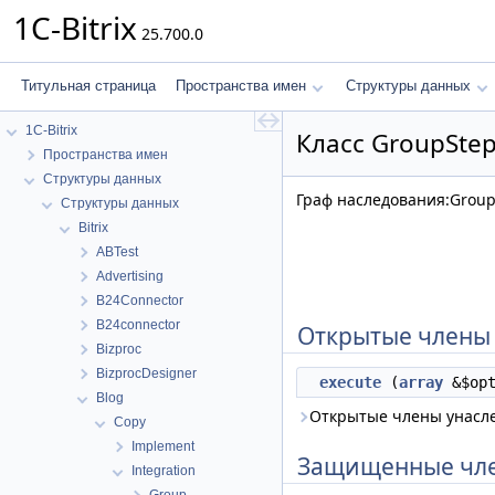
1C-Bitrix
25.700.0
Титульная страница
Пространства имен
Структуры данных
1C-Bitrix
Класс GroupSte
Пространства имен
Структуры данных
Граф наследования:Group
Структуры данных
Bitrix
ABTest
Advertising
B24Connector
B24connector
Открытые члены
Bizproc
BizprocDesigner
execute
(
array
&$opt
Blog
Открытые члены унасл
Copy
Implement
Защищенные чл
Integration