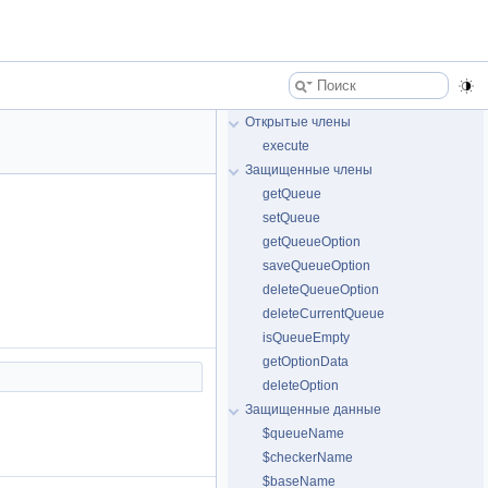
Открытые члены
execute
Защищенные члены
getQueue
setQueue
getQueueOption
saveQueueOption
deleteQueueOption
deleteCurrentQueue
isQueueEmpty
getOptionData
deleteOption
Защищенные данные
$queueName
$checkerName
$baseName