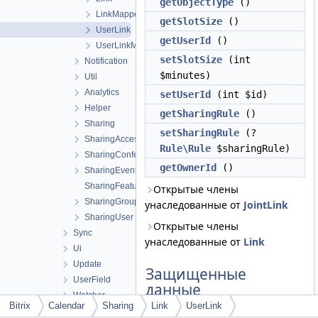
getObjectType
()
LinkMapper
getSlotSize
()
UserLink
getUserId
()
UserLinkMapper
setSlotSize
(int
Notification
$minutes)
Util
Analytics
setUserId
(int $id)
Helper
getSharingRule
()
Sharing
setSharingRule
(?
SharingAccessibilityManager
Rule\Rule
$sharingRule)
SharingConference
getOwnerId
()
SharingEventManager
SharingFeature
Открытые члены
SharingGroup
унаследованные от
JointLink
SharingUser
Открытые члены
Sync
унаследованные от
Link
Ui
Update
Защищенные
UserField
данные
Watcher
Bitrix
Calendar
Sharing
Link
UserLink
EO_Push