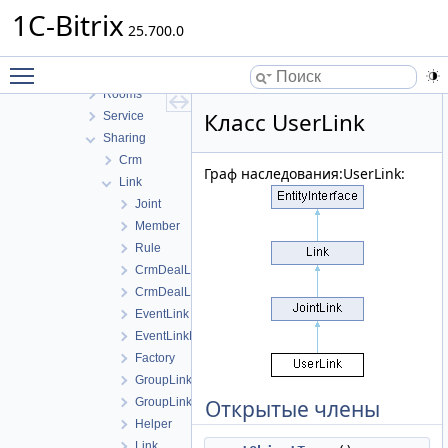
Internals
1C-Bitrix
OpenEvents
25.700.0
Public
Toggle main menu visibility
Relation
Rooms
Класс UserLink
Service
Sharing
Crm
Граф наследования:UserLink:
Link
Joint
Member
Rule
CrmDealLink
CrmDealLinkMapper
EventLink
EventLinkMapper
Factory
GroupLink
GroupLinkMapper
Открытые члены
Helper
Link