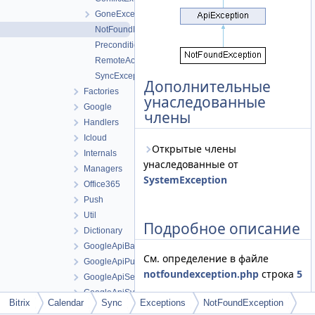
GoneException
NotFoundException
PreconditionFailedException
RemoteAccountException
SyncException
Дополнительные
Factories
унаследованные
Google
члены
Handlers
Icloud
Открытые члены
Internals
унаследованные от
Managers
SystemException
Office365
Push
Util
Подробное описание
Dictionary
GoogleApiBatch
См. определение в файле
GoogleApiPush
notfoundexception.php
строка
5
GoogleApiSection
GoogleApiSync
Bitrix
Calendar
Sync
Exceptions
NotFoundException
GoogleApiTransport
Объявления и описания членов