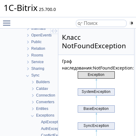
FileUploader
1C-Bitrix
ICal
25.700.0
Infrastructure
Toggle main menu visibility
Integration
Internals
Класс
OpenEvents
Public
NotFoundException
Relation
Rooms
Граф
Service
наследования:NotFoundException:
Sharing
Sync
Builders
Caldav
Connection
Converters
Entities
Exceptions
ApiException
AuthException
ConflictException