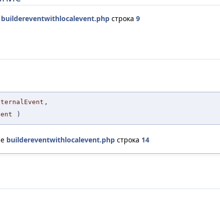
е
buildereventwithlocalevent.php
строка
9
xternalEvent
,
vent
)
ле
buildereventwithlocalevent.php
строка
14