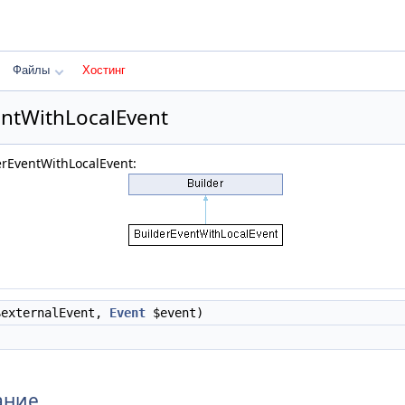
Файлы
Хостинг
entWithLocalEvent
rEventWithLocalEvent:
externalEvent,
Event
$event)
ание