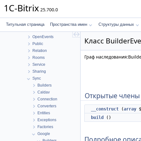
FileUploader
1C-Bitrix
25.700.0
ICal
Infrastructure
Integration
Титульная страница
Пространства имен
Структуры данных
Internals
OpenEvents
Класс BuilderEv
Public
Relation
Граф наследования:Builde
Rooms
Service
Sharing
Sync
Builders
Caldav
Открытые члены
Connection
Converters
__construct
(
array
$
Entities
build
()
Exceptions
Factories
Google
Подробное опис
Builders