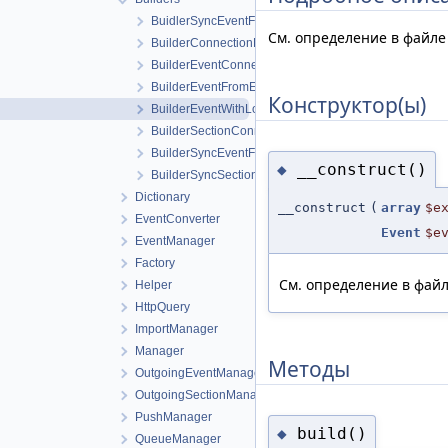
BuidlerSyncEventFromExternalEvent
См. определение в файл
BuilderConnectionFromExternalData
BuilderEventConnectionFromExternalEvent
BuilderEventFromExternalEvent
Конструктор(ы)
BuilderEventWithLocalEvent
BuilderSectionConnectionFromExternalSection
BuilderSyncEventFromExternalData
__construct()
◆
BuilderSyncSectionFromExternalData
Dictionary
__construct
(
array
$e
EventConverter
Event
$e
EventManager
Factory
См. определение в фай
Helper
HttpQuery
ImportManager
Manager
Методы
OutgoingEventManager
OutgoingSectionManager
PushManager
build()
◆
QueueManager