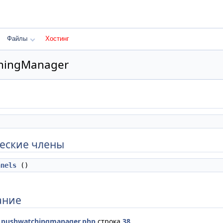
Файлы
Хостинг
hingManager
еские члены
nnels
()
ание
е
pushwatchingmanager.php
строка
38