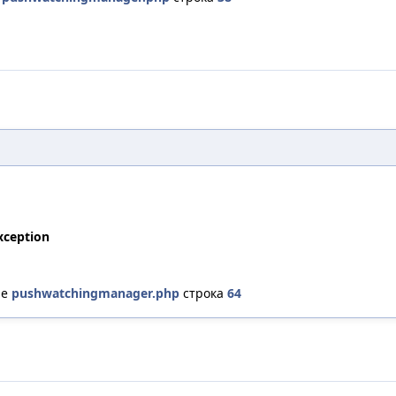
xception
ле
pushwatchingmanager.php
строка
64