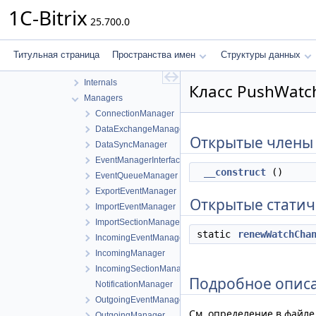
Exceptions
1C-Bitrix
25.700.0
Factories
Google
Handlers
Титульная страница
Пространства имен
Структуры данных
Icloud
Internals
Класс PushWatc
Managers
ConnectionManager
DataExchangeManager
Открытые члены
DataSyncManager
EventManagerInterface
__construct
()
EventQueueManager
ExportEventManager
Открытые статич
ImportEventManager
ImportSectionManager
static
renewWatchCha
IncomingEventManagerInterface
IncomingManager
IncomingSectionManagerInterface
Подробное опис
NotificationManager
OutgoingEventManagerInterface
См. определение в файл
OutgoingManager