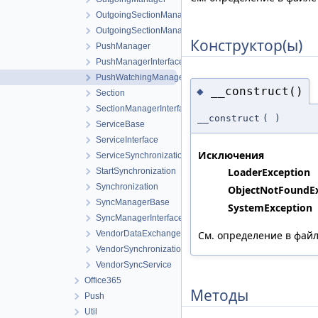
OutgoingSectionManager
OutgoingSectionManagerInterface
Конструктор(ы)
PushManager
PushManagerInterface
PushWatchingManager
__construct()
◆
Section
SectionManagerInterface
__construct
(
)
ServiceBase
ServiceInterface
Исключения
ServiceSynchronization
LoaderException
StartSynchronization
Synchronization
ObjectNotFoundE
SyncManagerBase
SystemException
SyncManagerInterface
VendorDataExchangeManager
См. определение в фай
VendorSynchronization
VendorSyncService
Office365
Методы
Push
Util