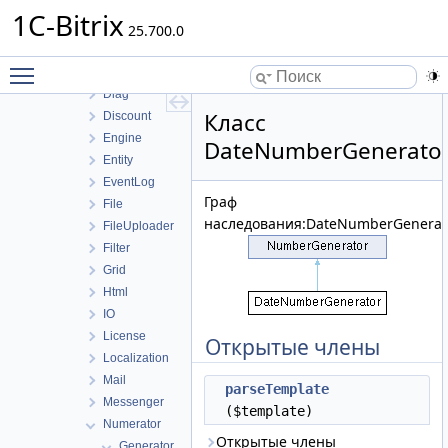
Copy
1C-Bitrix
Data
25.700.0
DB
Toggle main menu visibility
DI
Diag
Класс
Discount
Engine
DateNumberGenerato
Entity
EventLog
Граф
File
наследования:DateNumberGenerat
FileUploader
Filter
Grid
Html
IO
License
Открытые члены
Localization
Mail
parseTemplate
Messenger
($template)
Numerator
Открытые члены
Generator