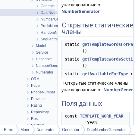
унаследованные от
Contract
NumberGenerator
DateNumberGenerator
NumberGenerator
Открытые статические
PrefixNumberGenerator
члены
RandomNumberGenerator
SequentNumberGenerator
static
getTemplateWordsForPa
Model
()
Service
static
getTemplateWordsSetti
Hashable
()
NumberGeneratorFactory
Numerator
static
getAvailableForType
(
ORM
Открытые статические члены
Page
унаследованные от
NumberGenera
PhoneNumber
Provider
Поля данных
Rating
Repository
const
TEMPLATE_WORD_YEAR
Rest
= 'YEAR'
Routing
Bitrix
Main
Numerator
Generator
DateNumberGenerator
const
TEMPLATE_WORD_MONTH
Search