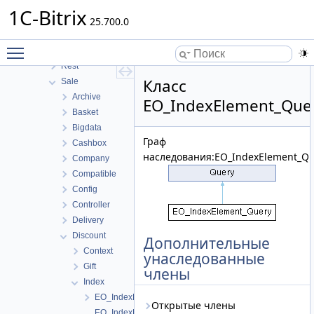
Perfmon
1C-Bitrix
Photogallery
25.700.0
Pull
Toggle main menu visibility
Report
Rest
Класс
Sale
Archive
EO_IndexElement_Que
Basket
Bigdata
Граф
Cashbox
наследования:EO_IndexElement_Qu
Company
Compatible
Config
Controller
Delivery
Discount
Дополнительные
Context
унаследованные
Gift
члены
Index
EO_IndexElement
Открытые члены
EO_IndexElement_Collection