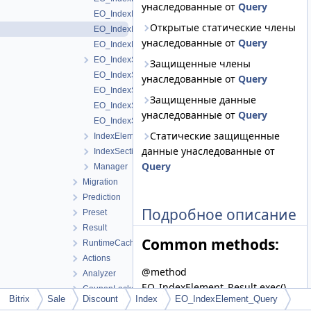
унаследованные от
Query
EO_IndexElement_Entity
Открытые статические члены
EO_IndexElement_Query
унаследованные от
Query
EO_IndexElement_Result
EO_IndexSection
Защищенные члены
EO_IndexSection_Collection
унаследованные от
Query
EO_IndexSection_Entity
Защищенные данные
EO_IndexSection_Query
унаследованные от
Query
EO_IndexSection_Result
Статические защищенные
IndexElementTable
данные унаследованные от
IndexSectionTable
Query
Manager
Migration
Prediction
Подробное описание
Preset
Result
Common methods:
RuntimeCache
Actions
@method
Analyzer
EO_IndexElement_Result exec()
CouponLocker
Bitrix
Sale
Discount
Index
EO_IndexElement_Query
@method
CumulativeCalculator