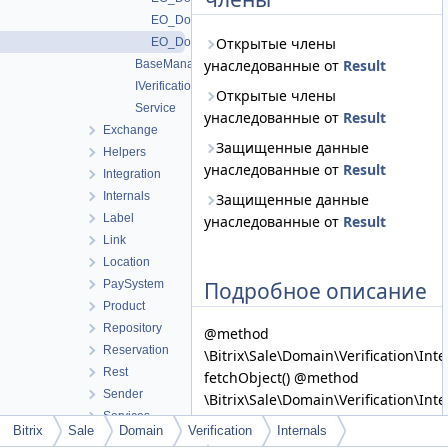
EO_DomainVerification_Query
Открытые члены
EO_DomainVerification_Result
унаследованные от
Result
BaseManager
IVerificationable
Открытые члены
Service
унаследованные от
Result
Exchange
Защищенные данные
Helpers
унаследованные от
Result
Integration
Internals
Защищенные данные
Label
унаследованные от
Result
Link
Location
Подробное описание
PaySystem
Product
Repository
@method
Reservation
\Bitrix\Sale\Domain\Verification\Int
Rest
fetchObject() @method
Sender
\Bitrix\Sale\Domain\Verification\Int
Services
fetchCollection()
Bitrix
Sale
Domain
Verification
Internals
Tax