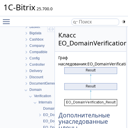
Report
1C-Bitrix
Rest
25.700.0
Sale
Toggle main menu visibility
Archive
Basket
Класс
Bigdata
Cashbox
EO_DomainVerification
Company
Compatible
Граф
Config
наследования:EO_DomainVerificatio
Controller
Delivery
Discount
DocumentGenerator
Domain
Verification
Internals
DomainVerificationTable
Дополнительные
EO_DomainVerification
унаследованные
EO_DomainVerification_Collection
члены
EO_DomainVerification_Entity