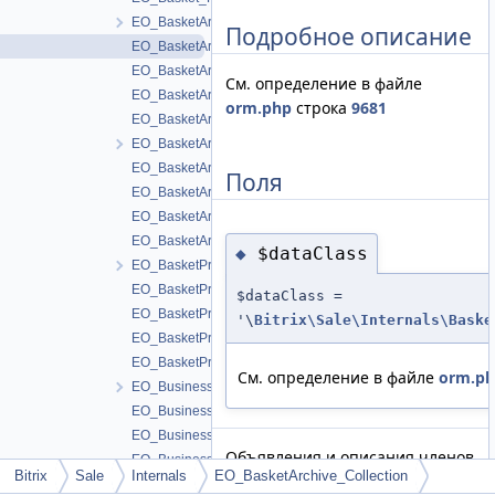
EO_BasketArchive
Подробное описание
EO_BasketArchive_Collection
EO_BasketArchive_Entity
См. определение в файле
EO_BasketArchive_Query
orm.php
строка
9681
EO_BasketArchive_Result
EO_BasketArchivePacked
EO_BasketArchivePacked_Collection
Поля
EO_BasketArchivePacked_Entity
EO_BasketArchivePacked_Query
EO_BasketArchivePacked_Result
$dataClass
◆
EO_BasketProperty
EO_BasketProperty_Collection
$dataClass =
EO_BasketProperty_Entity
'\
Bitrix\Sale\Internals\Baske
EO_BasketProperty_Query
EO_BasketProperty_Result
См. определение в файле
orm.p
EO_BusinessValue
EO_BusinessValue_Collection
EO_BusinessValue_Entity
Объявления и описания членов
EO_BusinessValue_Query
Bitrix
Sale
Internals
EO_BasketArchive_Collection
класса находятся в файле:
EO_BusinessValue_Result