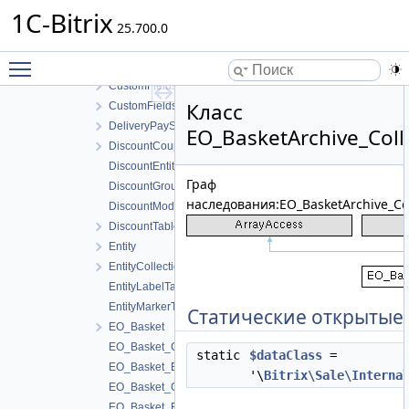
CompanyResponsibleGroupTable
1C-Bitrix
CompanyServiceTable
25.700.0
CompanyTable
Toggle main menu visibility
ConversionHandlers
CustomFieldsController
Класс
CustomFieldsTable
DeliveryPaySystemTable
EO_BasketArchive_Coll
DiscountCouponTable
DiscountEntitiesTable
Граф
DiscountGroupTable
наследования:EO_BasketArchive_Col
DiscountModuleTable
DiscountTable
Entity
EntityCollection
EntityLabelTable
EntityMarkerTable
Статические открытые
EO_Basket
EO_Basket_Collection
static
$dataClass
=
EO_Basket_Entity
'\
Bitrix\Sale\Interna
EO_Basket_Query
EO_Basket_Result