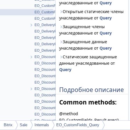
унаследованные от
Query
EO_CustomFields_Entity
Открытые статические члены
EO_CustomFields_Query
унаследованные от
Query
EO_CustomFields_Result
EO_DeliveryPaySystem
Защищенные члены
EO_DeliveryPaySystem_Collection
унаследованные от
Query
EO_DeliveryPaySystem_Entity
Защищенные данные
EO_DeliveryPaySystem_Query
унаследованные от
Query
EO_DeliveryPaySystem_Result
Статические защищенные
EO_Discount
данные унаследованные от
EO_Discount_Collection
Query
EO_Discount_Entity
EO_Discount_Query
EO_Discount_Result
Подробное описание
EO_DiscountCoupon
EO_DiscountCoupon_Collection
Common methods:
EO_DiscountCoupon_Entity
EO_DiscountCoupon_Query
@method
EO_DiscountCoupon_Result
EO_CustomFields_Result exec()
EO_DiscountEntities
Bitrix
Sale
Internals
EO_CustomFields_Query
@method
EO_DiscountEntities_Collection