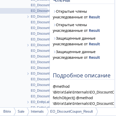
EO_DiscountCoupon_Query
Открытые члены
EO_DiscountCoupon_Result
унаследованные от
Result
EO_DiscountEntities
EO_DiscountEntities_Collection
Открытые члены
EO_DiscountEntities_Entity
унаследованные от
Result
EO_DiscountEntities_Query
Защищенные данные
EO_DiscountEntities_Result
унаследованные от
Result
EO_DiscountGroup
EO_DiscountGroup_Collection
Защищенные данные
EO_DiscountGroup_Entity
унаследованные от
Result
EO_DiscountGroup_Query
EO_DiscountGroup_Result
Подробное описание
EO_DiscountModule
EO_DiscountModule_Collection
EO_DiscountModule_Entity
@method
EO_DiscountModule_Query
\Bitrix\Sale\Internals\EO_Discount
EO_DiscountModule_Result
fetchObject() @method
EO_EntityLabel
\Bitrix\Sale\Internals\EO_DiscountC
EO_EntityLabel_Collection
fetchCollection()
Bitrix
Sale
Internals
EO_DiscountCoupon_Result
EO_EntityLabel_Entity