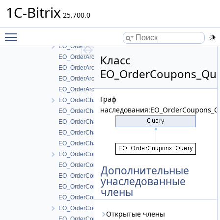
EO_OrderArchive_Collection
1C-Bitrix
EO_OrderArchive_Entity
25.700.0
EO_OrderArchive_Query
Toggle main menu visibility
EO_OrderArchive_Result
EO_OrderArchivePacked
Класс
EO_OrderArchivePacked_Collection
EO_OrderArchivePacked_Entity
EO_OrderCoupons_Qu
EO_OrderArchivePacked_Query
EO_OrderArchivePacked_Result
Граф
EO_OrderChange
наследования:EO_OrderCoupons_Q
EO_OrderChange_Collection
EO_OrderChange_Entity
EO_OrderChange_Query
EO_OrderChange_Result
EO_OrderConverterCrmError
EO_OrderConverterCrmError_Collection
Дополнительные
EO_OrderConverterCrmError_Entity
унаследованные
EO_OrderConverterCrmError_Query
члены
EO_OrderConverterCrmError_Result
EO_OrderCoupons
Открытые члены
EO_OrderCoupons_Collection