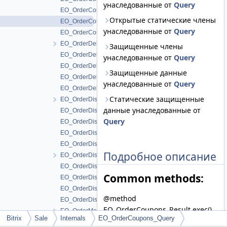
унаследованные от
Query
EO_OrderCoupons_Entity
Открытые статические члены
EO_OrderCoupons_Query
унаследованные от
Query
EO_OrderCoupons_Result
EO_OrderDeliveryReq
Защищенные члены
EO_OrderDeliveryReq_Collection
унаследованные от
Query
EO_OrderDeliveryReq_Entity
Защищенные данные
EO_OrderDeliveryReq_Query
унаследованные от
Query
EO_OrderDeliveryReq_Result
Статические защищенные
EO_OrderDiscount
данные унаследованные от
EO_OrderDiscount_Collection
Query
EO_OrderDiscount_Entity
EO_OrderDiscount_Query
EO_OrderDiscount_Result
Подробное описание
EO_OrderDiscountData
EO_OrderDiscountData_Collection
Common methods:
EO_OrderDiscountData_Entity
EO_OrderDiscountData_Query
@method
EO_OrderDiscountData_Result
EO_OrderCoupons_Result exec()
EO_OrderModules
Bitrix
Sale
Internals
EO_OrderCoupons_Query
@method
EO_OrderModules_Collection