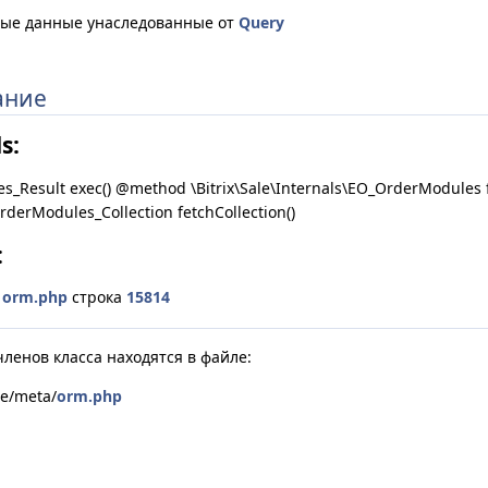
ые данные унаследованные от
Query
ание
s:
Result exec() @method \Bitrix\Sale\Internals\EO_OrderModules 
OrderModules_Collection fetchCollection()
:
е
orm.php
строка
15814
ленов класса находятся в файле:
le/meta/
orm.php