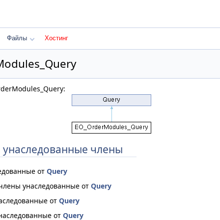
Файлы
Хостинг
Modules_Query
derModules_Query:
 унаследованные члены
едованные от
Query
 члены унаследованные от
Query
аследованные от
Query
наследованные от
Query