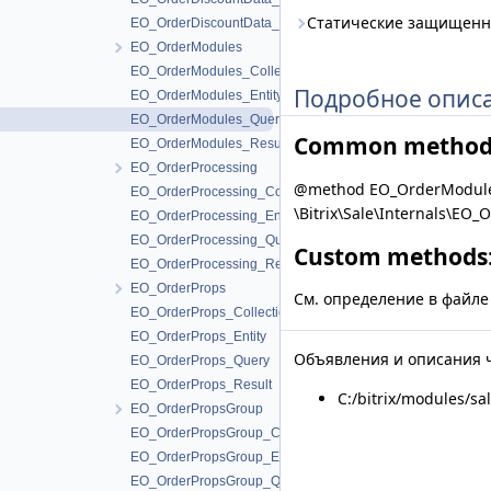
Статические защищенн
EO_OrderDiscountData_Result
EO_OrderModules
EO_OrderModules_Collection
Подробное опис
EO_OrderModules_Entity
EO_OrderModules_Query
Common method
EO_OrderModules_Result
EO_OrderProcessing
@method EO_OrderModules_
EO_OrderProcessing_Collection
\Bitrix\Sale\Internals\EO_
EO_OrderProcessing_Entity
EO_OrderProcessing_Query
Custom methods
EO_OrderProcessing_Result
EO_OrderProps
См. определение в файл
EO_OrderProps_Collection
EO_OrderProps_Entity
Объявления и описания ч
EO_OrderProps_Query
EO_OrderProps_Result
C:/bitrix/modules/sa
EO_OrderPropsGroup
EO_OrderPropsGroup_Collection
EO_OrderPropsGroup_Entity
EO_OrderPropsGroup_Query