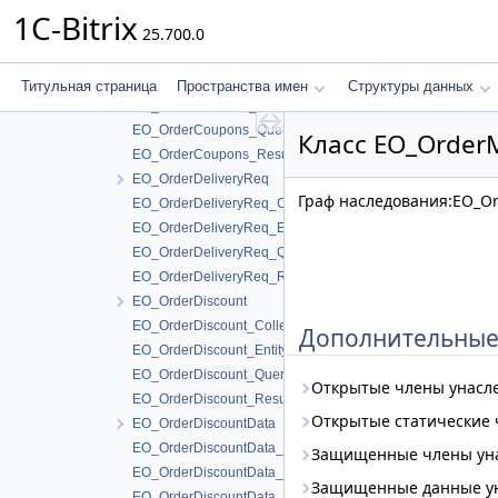
EO_OrderConverterCrmError_Query
1C-Bitrix
25.700.0
EO_OrderConverterCrmError_Result
EO_OrderCoupons
EO_OrderCoupons_Collection
Титульная страница
Пространства имен
Структуры данных
EO_OrderCoupons_Entity
EO_OrderCoupons_Query
Класс EO_Order
EO_OrderCoupons_Result
EO_OrderDeliveryReq
Граф наследования:EO_Or
EO_OrderDeliveryReq_Collection
EO_OrderDeliveryReq_Entity
EO_OrderDeliveryReq_Query
EO_OrderDeliveryReq_Result
EO_OrderDiscount
EO_OrderDiscount_Collection
Дополнительные
EO_OrderDiscount_Entity
EO_OrderDiscount_Query
Открытые члены унасл
EO_OrderDiscount_Result
Открытые статические
EO_OrderDiscountData
EO_OrderDiscountData_Collection
Защищенные члены ун
EO_OrderDiscountData_Entity
Защищенные данные у
EO_OrderDiscountData_Query