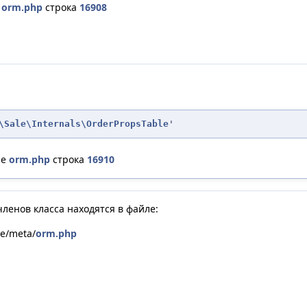
е
orm.php
строка
16908
\Sale\Internals\OrderPropsTable
'
ле
orm.php
строка
16910
ленов класса находятся в файле:
le/meta/
orm.php