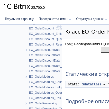
EO_OrderDeliveryReq_Collection
1C-Bitrix
25.700.0
EO_OrderDeliveryReq_Entity
EO_OrderDeliveryReq_Query
EO_OrderDeliveryReq_Result
Титульная страница
Пространства имен
Структуры данных
EO_OrderDiscount
EO_OrderDiscount_Collection
Класс EO_OrderP
EO_OrderDiscount_Entity
EO_OrderDiscount_Query
Граф наследования:EO_Ord
EO_OrderDiscount_Result
EO_OrderDiscountData
EO_OrderDiscountData_Collection
EO_OrderDiscountData_Entity
EO_OrderDiscountData_Query
EO_OrderDiscountData_Result
Статические отк
EO_OrderModules
EO_OrderModules_Collection
static
$dataClass
= '
EO_OrderModules_Entity
EO_OrderModules_Query
EO_OrderModules_Result
Подробное опис
EO_OrderProcessing
EO_OrderProcessing_Collection