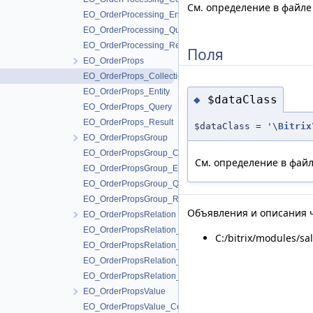
См. определение в файл
EO_OrderProcessing_Entity
EO_OrderProcessing_Query
EO_OrderProcessing_Result
Поля
EO_OrderProps
EO_OrderProps_Collection
EO_OrderProps_Entity
$dataClass
◆
EO_OrderProps_Query
EO_OrderProps_Result
$dataClass = '\
Bitrix
EO_OrderPropsGroup
EO_OrderPropsGroup_Collection
См. определение в фай
EO_OrderPropsGroup_Entity
EO_OrderPropsGroup_Query
EO_OrderPropsGroup_Result
Объявления и описания ч
EO_OrderPropsRelation
EO_OrderPropsRelation_Collection
C:/bitrix/modules/sa
EO_OrderPropsRelation_Entity
EO_OrderPropsRelation_Query
EO_OrderPropsRelation_Result
EO_OrderPropsValue
EO_OrderPropsValue_Collection