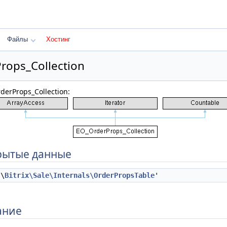
Файлы
Хостинг
rops_Collection
erProps_Collection:
рытые данные
\
Bitrix\Sale\Internals\OrderPropsTable
'
ание