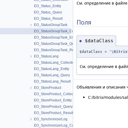
См. определение в файл
EO_Status_Entity
EO_Status_Query
EO_Status_Result
Поля
EO_StatusGroupTask
EO_StatusGroupTask_Collection
EO_StatusGroupTask_Entity
$dataClass
◆
EO_StatusGroupTask_Query
EO_StatusGroupTask_Result
$dataClass = '\
Bitrix
EO_StatusLang
EO_StatusLang_Collection
См. определение в фай
EO_StatusLang_Entity
EO_StatusLang_Query
EO_StatusLang_Result
Объявления и описания ч
EO_StoreProduct
EO_StoreProduct_Collection
C:/bitrix/modules/sa
EO_StoreProduct_Entity
EO_StoreProduct_Query
EO_StoreProduct_Result
EO_SynchronizerLog
EO_SynchronizerLog_Collection