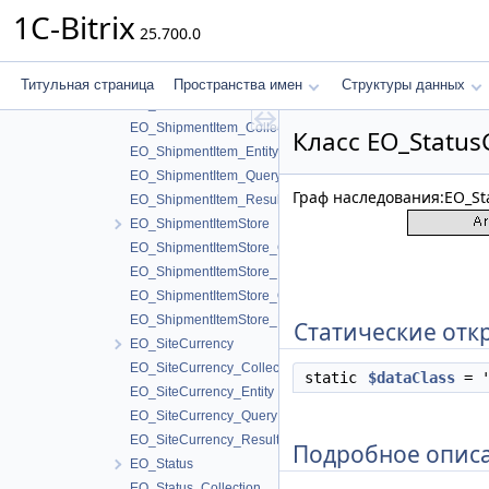
EO_ShipmentExtraService_Collection
1C-Bitrix
25.700.0
EO_ShipmentExtraService_Entity
EO_ShipmentExtraService_Query
EO_ShipmentExtraService_Result
Титульная страница
Пространства имен
Структуры данных
EO_ShipmentItem
EO_ShipmentItem_Collection
Класс EO_Status
EO_ShipmentItem_Entity
EO_ShipmentItem_Query
Граф наследования:EO_Sta
EO_ShipmentItem_Result
EO_ShipmentItemStore
EO_ShipmentItemStore_Collection
EO_ShipmentItemStore_Entity
EO_ShipmentItemStore_Query
EO_ShipmentItemStore_Result
Статические отк
EO_SiteCurrency
EO_SiteCurrency_Collection
static
$dataClass
= '
EO_SiteCurrency_Entity
EO_SiteCurrency_Query
EO_SiteCurrency_Result
Подробное опис
EO_Status
EO_Status_Collection