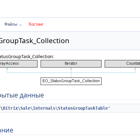
Файлы
Хостинг
GroupTask_Collection
tusGroupTask_Collection:
рытые данные
\
Bitrix\Sale\Internals\StatusGroupTaskTable
'
ание