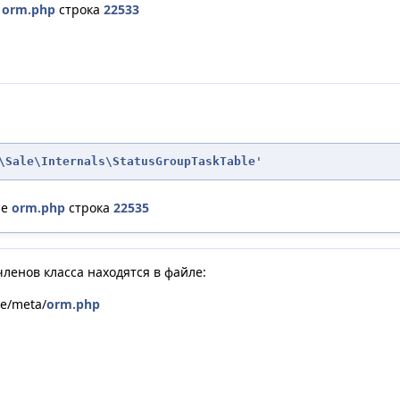
е
orm.php
строка
22533
\Sale\Internals\StatusGroupTaskTable
'
ле
orm.php
строка
22535
ленов класса находятся в файле:
le/meta/
orm.php