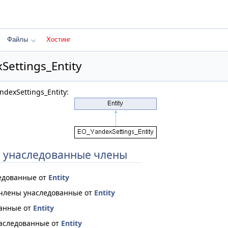
Файлы
Хостинг
Settings_Entity
dexSettings_Entity:
 унаследованные члены
едованные от
Entity
 члены унаследованные от
Entity
ванные от
Entity
аследованные от
Entity