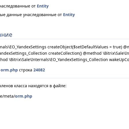
наследованные от
Entity
ые данные унаследованные от
Entity
ание
rnals\EO_YandexSettings createObject($setDefaultValues = true) 
YandexSettings_Collection createCollection() @method \Bitrix\Sale\
d \Bitrix\Sale\Internals\EO_YandexSettings_Collection wakeUpCol
е
orm.php
строка
24082
ленов класса находятся в файле:
le/meta/
orm.php