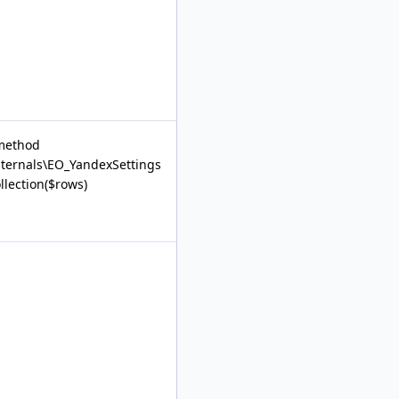
@method
Internals\EO_YandexSettings
lection($rows)