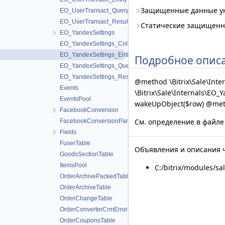
Защищенные данные у
EO_UserTransact_Query
EO_UserTransact_Result
Статические защищенн
EO_YandexSettings
EO_YandexSettings_Collection
EO_YandexSettings_Entity
Подробное опис
EO_YandexSettings_Query
EO_YandexSettings_Result
@method \Bitrix\Sale\Inte
Events
\Bitrix\Sale\Internals\EO_
EventsPool
wakeUpObject($row) @metho
FacebookConversion
См. определение в файл
FacebookConversionParamsTable
Fields
FuserTable
Объявления и описания ч
GoodsSectionTable
ItemsPool
C:/bitrix/modules/sa
OrderArchivePackedTable
OrderArchiveTable
OrderChangeTable
OrderConverterCrmErrorTable
OrderCouponsTable