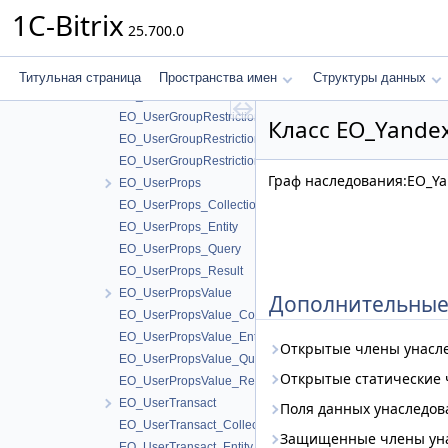
EO_SynchronizerLog_Entity
1C-Bitrix
25.700.0
EO_SynchronizerLog_Query
EO_SynchronizerLog_Result
EO_UserGroupRestriction
Титульная страница
Пространства имен
Структуры данных
EO_UserGroupRestriction_Collection
EO_UserGroupRestriction_Entity
Класс EO_Yandex
EO_UserGroupRestriction_Query
EO_UserGroupRestriction_Result
Граф наследования:EO_Yan
EO_UserProps
EO_UserProps_Collection
EO_UserProps_Entity
EO_UserProps_Query
EO_UserProps_Result
EO_UserPropsValue
Дополнительные
EO_UserPropsValue_Collection
EO_UserPropsValue_Entity
Открытые члены унасл
EO_UserPropsValue_Query
Открытые статические
EO_UserPropsValue_Result
EO_UserTransact
Поля данных унаследо
EO_UserTransact_Collection
Защищенные члены ун
EO_UserTransact_Entity