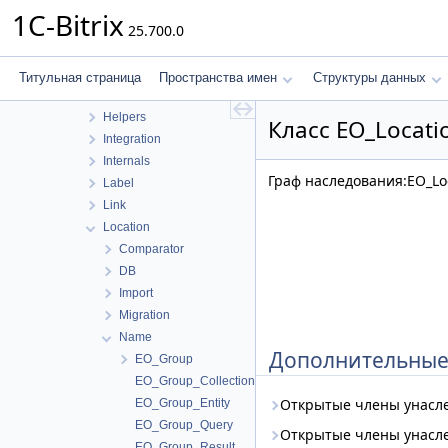
Delivery
1C-Bitrix
25.700.0
Discount
DocumentGenerator
Domain
Титульная страница
Пространства имен
Структуры данных
Exchange
Helpers
Класс EO_Locati
Integration
Internals
Граф наследования:EO_Loc
Label
Link
Location
Comparator
DB
Import
Migration
Name
Дополнительные
EO_Group
EO_Group_Collection
Открытые члены унасл
EO_Group_Entity
EO_Group_Query
Открытые члены унасл
EO_Group_Result