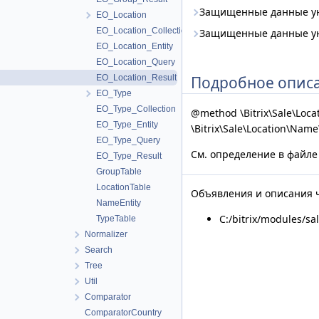
Защищенные данные у
EO_Location
EO_Location_Collection
Защищенные данные у
EO_Location_Entity
EO_Location_Query
Подробное опис
EO_Location_Result
EO_Type
EO_Type_Collection
@method \Bitrix\Sale\Loc
EO_Type_Entity
\Bitrix\Sale\Location\Name
EO_Type_Query
См. определение в файл
EO_Type_Result
GroupTable
LocationTable
Объявления и описания ч
NameEntity
C:/bitrix/modules/sa
TypeTable
Normalizer
Search
Tree
Util
Comparator
ComparatorCountry