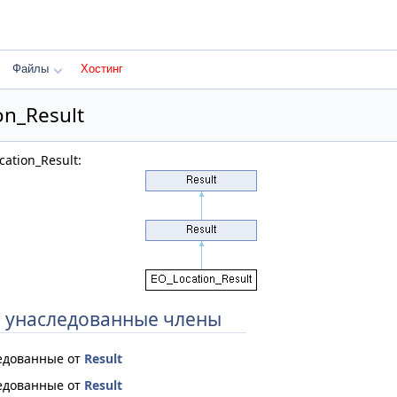
Файлы
Хостинг
on_Result
ation_Result:
 унаследованные члены
едованные от
Result
едованные от
Result