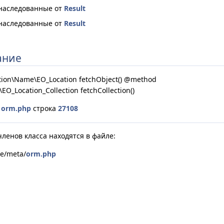
наследованные от
Result
наследованные от
Result
ание
ation\Name\EO_Location fetchObject() @method
\EO_Location_Collection fetchCollection()
е
orm.php
строка
27108
ленов класса находятся в файле:
le/meta/
orm.php