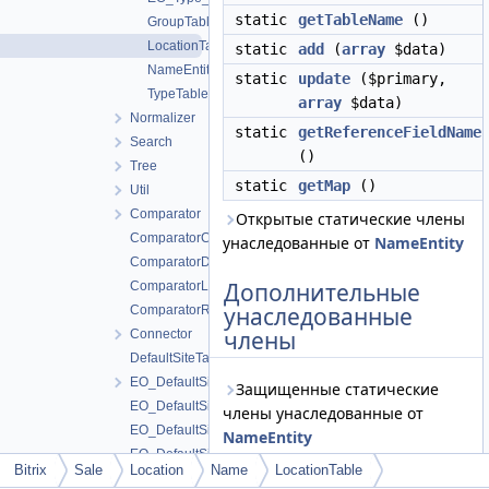
static
getTableName
()
GroupTable
LocationTable
static
add
(
array
$data)
NameEntity
static
update
($primary,
TypeTable
array
$data)
Normalizer
static
getReferenceFieldName
Search
()
Tree
static
getMap
()
Util
Comparator
Открытые статические члены
ComparatorCountry
унаследованные от
NameEntity
ComparatorDistrict
Дополнительные
ComparatorLocality
унаследованные
ComparatorRegion
члены
Connector
DefaultSiteTable
EO_DefaultSite
Защищенные статические
EO_DefaultSite_Collection
члены унаследованные от
EO_DefaultSite_Entity
NameEntity
EO_DefaultSite_Query
Bitrix
Sale
Location
Name
LocationTable
EO_DefaultSite_Result