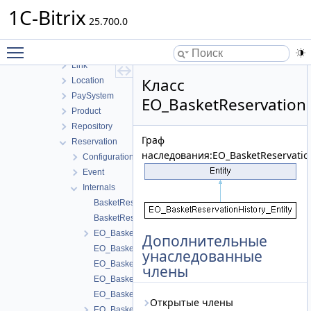
Helpers
1C-Bitrix
Integration
25.700.0
Internals
Toggle main menu visibility
Label
Link
Класс
Location
PaySystem
EO_BasketReservationH
Product
Repository
Граф
Reservation
наследования:EO_BasketReservation
Configuration
Event
Internals
BasketReservationHistoryTable
BasketReservationTable
EO_BasketReservation
Дополнительные
EO_BasketReservation_Collection
унаследованные
EO_BasketReservation_Entity
члены
EO_BasketReservation_Query
EO_BasketReservation_Result
Открытые члены
EO_BasketReservationHistory