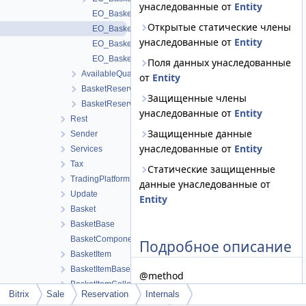
унаследованные от
Entity
EO_BasketReservationHistory_Collection
Открытые статические члены
EO_BasketReservationHistory_Entity
унаследованные от
Entity
EO_BasketReservationHistory_Query
EO_BasketReservationHistory_Result
Поля данных унаследованные
AvailableQuantityCalculator
от
Entity
BasketReservationHistoryService
Защищенные члены
BasketReservationService
унаследованные от
Entity
Rest
Защищенные данные
Sender
унаследованные от
Entity
Services
Tax
Статические защищенные
TradingPlatform
данные унаследованные от
Update
Entity
Basket
BasketBase
BasketComponentHelper
Подробное описание
BasketItem
BasketItemBase
@method
BasketItemCollection
\Bitrix\Sale\Reservation\Internals\
Bitrix
Sale
Reservation
Internals
BasketPropertiesCollection
createObject($setDefaultValues =