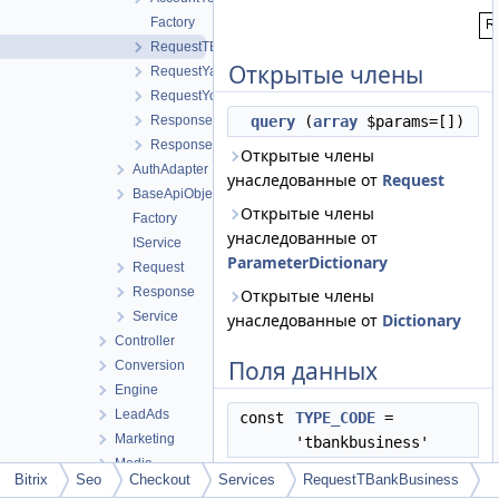
Factory
RequestTBankBusiness
Открытые члены
RequestYandex
RequestYookassa
ResponseYandex
query
(
array
$params=[])
ResponseYookassa
Открытые члены
AuthAdapter
унаследованные от
Request
BaseApiObject
Открытые члены
Factory
унаследованные от
IService
ParameterDictionary
Request
Response
Открытые члены
Service
унаследованные от
Dictionary
Controller
Поля данных
Conversion
Engine
LeadAds
const
TYPE_CODE
=
Marketing
'tbankbusiness'
Media
Bitrix
Seo
Checkout
Services
RequestTBankBusiness
Дополнительные
Retargeting