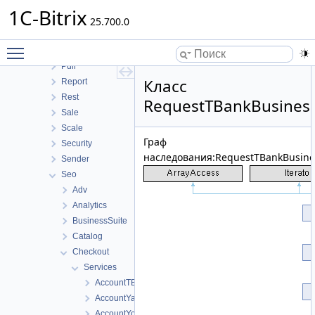
Messageservice
1C-Bitrix
MobileApp
25.700.0
Perfmon
Toggle main menu visibility
Photogallery
Pull
Класс
Report
Rest
RequestTBankBusines
Sale
Scale
Граф
Security
наследования:RequestTBankBusine
Sender
Seo
Adv
Analytics
BusinessSuite
Catalog
Checkout
Services
AccountTBankBusiness
AccountYandex
AccountYookassa