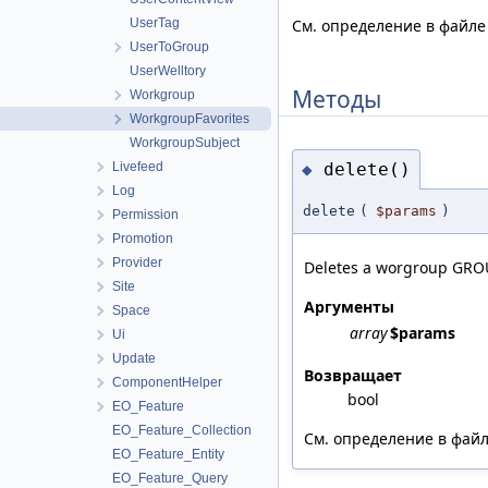
UserTag
См. определение в файл
UserToGroup
UserWelltory
Методы
Workgroup
WorkgroupFavorites
WorkgroupSubject
delete()
Livefeed
◆
Log
delete
(
$params
)
Permission
Promotion
Provider
Deletes a worgroup GROUP
Site
Аргументы
Space
array
$params
Ui
Update
Возвращает
ComponentHelper
bool
EO_Feature
EO_Feature_Collection
См. определение в фай
EO_Feature_Entity
EO_Feature_Query