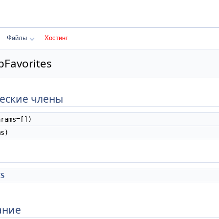
Файлы
Хостинг
Favorites
еские члены
rams=[])
s)
ES
ание