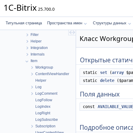
Component
1C-Bitrix
25.700.0
Control
Controller
Copy
Титульная страница
Пространства имен
Структуры данных
Deprecated
Filter
Класс Workgroup
Helper
Integration
Internals
Открытые статич
Item
Workgroup
static
set
(
array
$pa
ContentViewHandler
static
delete
($param
Helper
Log
Поля данных
LogComment
LogFollow
const
AVAILABLE_VALU
LogIndex
LogRight
LogSubscribe
Подробное опис
Subscription
UserContentView