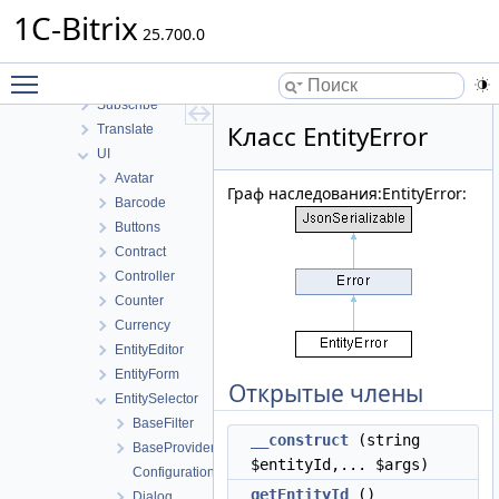
SocialNetwork
1C-Bitrix
Socialnetwork
25.700.0
SocialServices
Toggle main menu visibility
Socialservices
Subscribe
Класс EntityError
Translate
UI
Avatar
Граф наследования:EntityError:
Barcode
Buttons
Contract
Controller
Counter
Currency
EntityEditor
EntityForm
Открытые члены
EntitySelector
BaseFilter
__construct
(string
BaseProvider
$entityId,... $args)
Configuration
getEntityId
()
Dialog