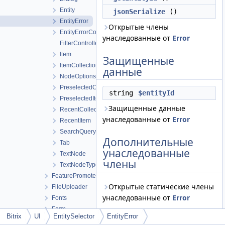
Entity
jsonSerialize
()
EntityError
Открытые члены
EntityErrorCollection
унаследованные от
Error
FilterControllerResolver
Item
Защищенные
ItemCollection
данные
NodeOptions
PreselectedCollection
string
$entityId
PreselectedItem
Защищенные данные
RecentCollection
унаследованные от
Error
RecentItem
SearchQuery
Дополнительные
Tab
унаследованные
TextNode
члены
TextNodeType
FeaturePromoter
Открытые статические члены
FileUploader
унаследованные от
Error
Fonts
Form
Bitrix
UI
EntitySelector
EntityError
Helpdesk