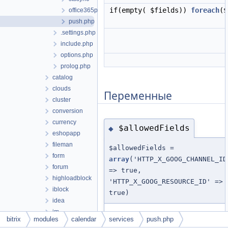
if(empty( $fields))
foreach
($
office365push.php
push.php
.settings.php
include.php
options.php
prolog.php
catalog
clouds
Переменные
cluster
conversion
currency
$allowedFields
◆
eshopapp
fileman
$allowedFields =
form
array
('HTTP_X_GOOG_CHANNEL_ID
forum
=> true,
highloadblock
'HTTP_X_GOOG_RESOURCE_ID' =>
iblock
true)
idea
im
См. определение в файле
bitrix
modules
calendar
services
push.php
landing