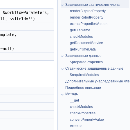
Защищенные статические члены
renderBizprocProperty
 $workflowParameters,
renderRobotProperty
ull, $siteId='')
extractPropertiesValues
getFileName
mplate,
checkModules
getDocumentService
=null)
getRuntimeData
Защищенные данные
$preparedProperties
Статические защищенные данные
$requiredModules
Дополнительные унаследованные чл
Подробное описание
Методы
__get
checkModules
checkProperties
convertPropertyValue
execute