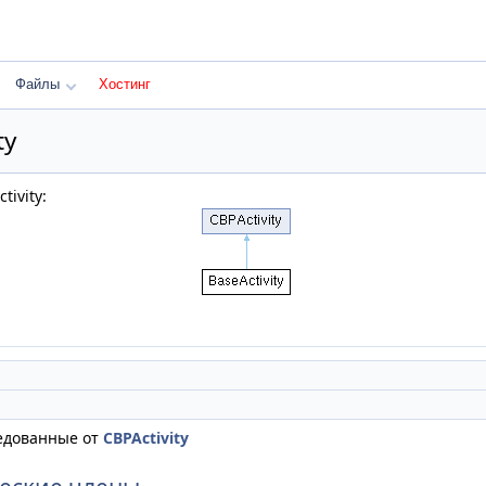
Файлы
Хостинг
ty
ivity:
едованные от
CBPActivity