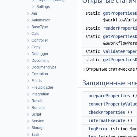
Открытые статич
PropertiesDialog
Settings
static
getProperties
Api
$workflowVari
Automation
BaseType
static
renderPropert
Calc
static
getProperties
Controller
&$workflowPar
Copy
static
validatePrope
Debugger
static
getProperties
Document
DocumentType
Открытые статические
Exception
Fields
Защищенные чл
FileUploader
Integration
prepareProperties
(
Result
convertPropertyValu
Runtime
checkProperties
()
Script
internalExecute
()
Service
Storage
logError
(string $me
Task