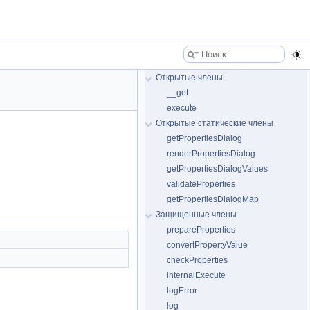
Открытые члены
__get
execute
Открытые статические члены
getPropertiesDialog
renderPropertiesDialog
getPropertiesDialogValues
validateProperties
getPropertiesDialogMap
Защищенные члены
prepareProperties
convertPropertyValue
checkProperties
internalExecute
logError
log