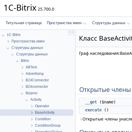
1C-Bitrix
25.700.0
Титульная страница
Пространства имен
Структуры данных
1C-Bitrix
Класс BaseActivi
Пространства имен
Структуры данных
Граф наследования:BaseAct
Структуры данных
Bitrix
ABTest
Advertising
B24Connector
B24connector
Открытые члены
Bizproc
Activity
__get
($name)
Operator
execute
()
BaseActivity
Открытые члены унасл
Condition
ConditionGroup