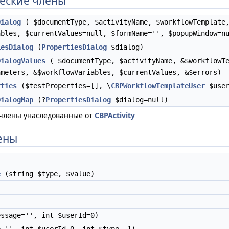
еские члены
Dialog
( $documentType, $activityName, $workflowTemplate,
ables, $currentValues=null, $formName='', $popupWindow=n
iesDialog
(
PropertiesDialog
$dialog)
DialogValues
( $documentType, $activityName, &$workflowTe
ameters, &$workflowVariables, $currentValues, &$errors)
rties
($testProperties=[], \
CBPWorkflowTemplateUser
$user
DialogMap
(?
PropertiesDialog
$dialog=null)
 члены унаследованные от
CBPActivity
ены
)
e
(string $type, $value)
ssage='', int $userId=0)