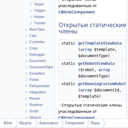
Target
унаследованные от
Trigger
CBitrixComponent
Helper
Открытые статические
Tracker
члены
BaseType
Calc
Controller
static
getTemplateViewData
Copy
(
array
$template,
Debugger
$documentType)
Document
static
getRobotViewData
DocumentType
($robot,
array
Exception
$documentType)
Fields
static
getRunningCustomRobot
FileUploader
(
array
$documentId,
Integration
$template)
Result
Открытые статические члены
Runtime
унаследованные от
Script
CBitrixComponent
Service
Bitrix
Bizproc
Automation
Component
Base
Storage