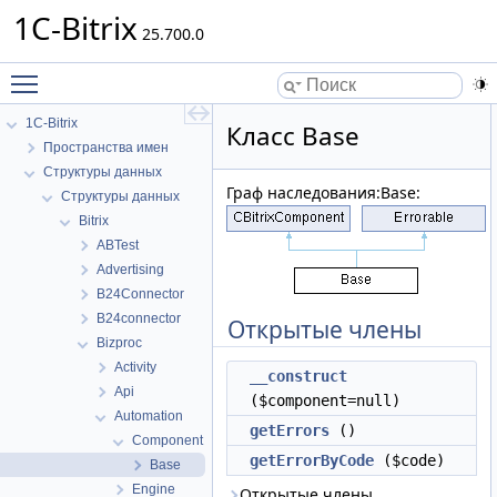
1C-Bitrix
25.700.0
Toggle main menu visibility
1C-Bitrix
Класс Base
Пространства имен
Структуры данных
Граф наследования:Base:
Структуры данных
Bitrix
ABTest
Advertising
B24Connector
B24connector
Открытые члены
Bizproc
Activity
__construct
Api
($component=null)
Automation
getErrors
()
Component
getErrorByCode
($code)
Base
Engine
Открытые члены