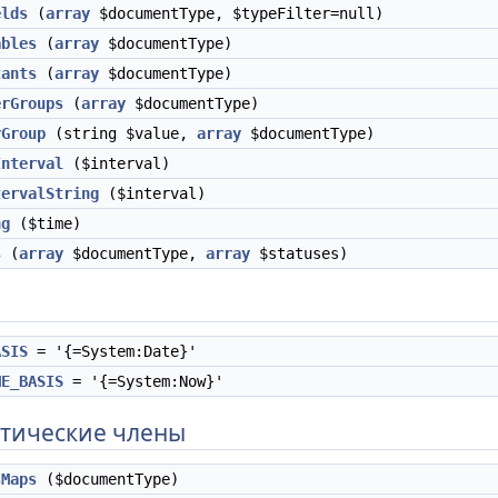
elds
(
array
$documentType, $typeFilter=null)
ables
(
array
$documentType)
tants
(
array
$documentType)
erGroups
(
array
$documentType)
rGroup
(string $value,
array
$documentType)
Interval
($interval)
tervalString
($interval)
ng
($time)
s
(
array
$documentType,
array
$statuses)
ASIS
= '{=System:Date}'
ME_BASIS
= '{=System:Now}'
тические члены
sMaps
($documentType)