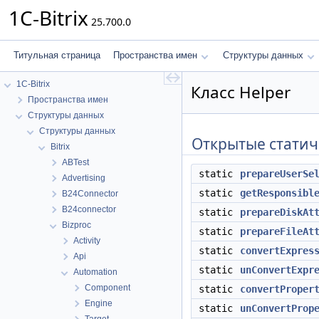
1C-Bitrix
25.700.0
Титульная страница
Пространства имен
Структуры данных
1C-Bitrix
Класс Helper
Пространства имен
Структуры данных
Структуры данных
Открытые статич
Bitrix
ABTest
static
prepareUserSe
Advertising
static
getResponsibl
B24Connector
B24connector
static
prepareDiskAt
Bizproc
static
prepareFileAt
Activity
static
convertExpres
Api
static
unConvertExpr
Automation
Component
static
convertProper
Engine
static
unConvertProp