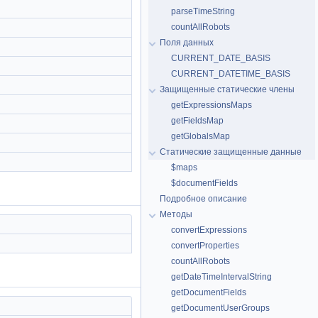
parseTimeString
countAllRobots
Поля данных
CURRENT_DATE_BASIS
CURRENT_DATETIME_BASIS
Защищенные статические члены
getExpressionsMaps
getFieldsMap
getGlobalsMap
Статические защищенные данные
$maps
$documentFields
Подробное описание
Методы
convertExpressions
convertProperties
countAllRobots
getDateTimeIntervalString
getDocumentFields
getDocumentUserGroups