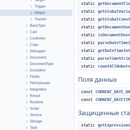
Target
static
getDocumentFi
Trigger
static
getGlobalVari
Helper
static
getGlobalCons
Tracker
BaseType
static
getDocumentUs
Calc
static
isDocumentUse
Controller
static
parseDateTime
Copy
static
getDateTimeIn
Debugger
Document
static
parseTimeStri
DocumentType
static
countAllRobot
Exception
Fields
Поля данных
FileUploader
Integration
const
CURRENT_DATE_B
Result
const
CURRENT_DATETI
Runtime
Script
Защищенные ста
Service
Storage
static
getExpression
Task