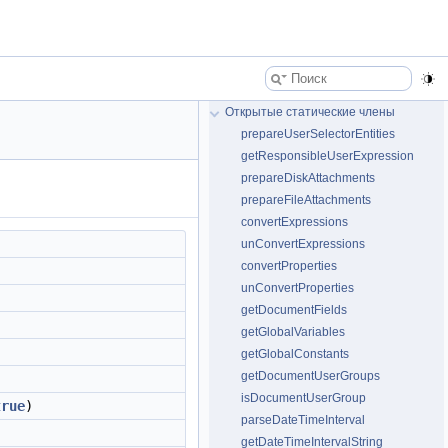
Открытые статические члены
prepareUserSelectorEntities
getResponsibleUserExpression
prepareDiskAttachments
prepareFileAttachments
convertExpressions
unConvertExpressions
convertProperties
unConvertProperties
getDocumentFields
getGlobalVariables
getGlobalConstants
getDocumentUserGroups
isDocumentUserGroup
true
)
parseDateTimeInterval
getDateTimeIntervalString