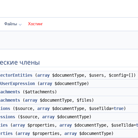
Файлы
Хостинг
еские члены
lectorEntities
(
array
$documentType, $users, $config=[])
eUserExpression
(
array
$documentType)
tachments
($attachments)
tachments
(
array
$documentType, $files)
sions
($source,
array
$documentType, $useTilda=
true
)
essions
($source,
array
$documentType)
ties
(
array
$properties,
array
$documentType, $useTilda=
erties
(
array
$properties,
array
$documentType)