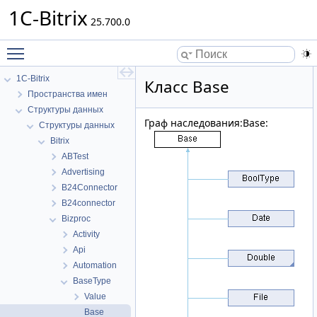
1C-Bitrix
25.700.0
Toggle main menu visibility
1C-Bitrix
Класс Base
Пространства имен
Структуры данных
Граф наследования:Base:
Структуры данных
Bitrix
ABTest
Advertising
B24Connector
B24connector
Bizproc
Activity
Api
Automation
BaseType
Value
Base