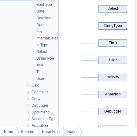
BoolType
Date
Datetime
Double
File
InternalSelect
IntType
Select
StringType
Text
Time
User
Calc
Controller
Copy
Debugger
Document
DocumentType
Exception
Bitrix
Bizproc
BaseType
Base
Fields