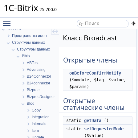
1C-Bitrix
25.700.0
Toggle main menu visibility
1C-Bitrix
Класс Broadcast
Пространства имен
Структуры данных
Структуры данных
Bitrix
Открытые члены
ABTest
Advertising
onBeforeConfirmNotify
B24Connector
($module, $tag, $value,
B24connector
$params)
Bizproc
BizprocDesigner
Открытые
Blog
статические члены
Copy
Integration
static
getData
()
Internals
static
setRequestedMode
Item
($value)
Update