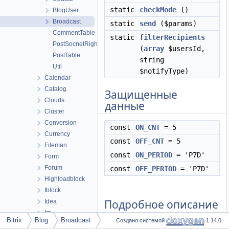
static
checkMode
()
BlogUser
Broadcast
static
send
($params)
CommentTable
static
filterRecipients
PostSocnetRightsTable
(
array
$usersId,
PostTable
string
Util
$notifyType)
Calendar
Catalog
Защищенные
Clouds
данные
Cluster
Conversion
const
ON_CNT
= 5
Currency
const
OFF_CNT
= 5
Fileman
const
ON_PERIOD
= 'P7D'
Form
Forum
const
OFF_PERIOD
= 'P7D'
Highloadblock
Iblock
Подробное описание
Idea
Im
Bitrix
Blog
Broadcast
Создано системой
1.14.0
Landing
См. определение в файле