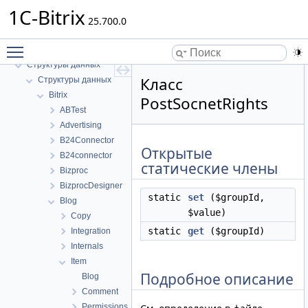
1C-Bitrix
25.700.0
1C-Bitrix
Toggle main menu visibility
Пространства имен
Структуры данных
Класс
Структуры данных
Bitrix
PostSocnetRights
ABTest
Advertising
B24Connector
Открытые
B24connector
статические члены
Bizproc
BizprocDesigner
static
set
($groupId,
Blog
$value)
Copy
static
get
($groupId)
Integration
Internals
Item
Подробное описание
Blog
Comment
Permissions