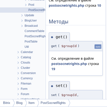
См. определение в файле
Post
postsocnetrights.php
строка
10
PostSocnetRights
Update
Методы
BlogUser
Broadcast
CommentTable
get()
PostSocnetRightsTable
◆
PostTable
get
(
$groupId
)
Util
static
Calendar
Catalog
См. определение в файле
Clouds
postsocnetrights.php
строка
Cluster
19
Conversion
Currency
Fileman
set()
◆
Form
Forum
set
(
$groupId
,
Highloadblock
$value
)
static
Bitrix
Blog
Item
PostSocnetRights
Iblock