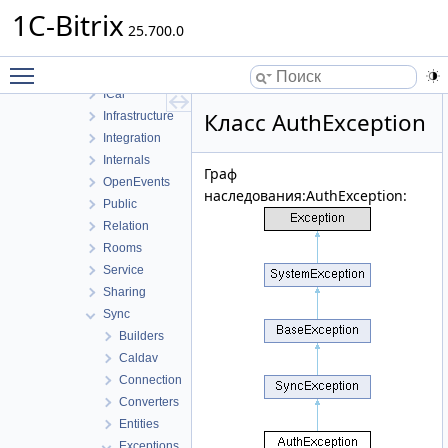
Event
1C-Bitrix
EventCategory
25.700.0
EventOption
Toggle main menu visibility
FileUploader
ICal
Класс AuthException
Infrastructure
Integration
Internals
Граф
OpenEvents
наследования:AuthException:
Public
Relation
Rooms
Service
Sharing
Sync
Builders
Caldav
Connection
Converters
Entities
Exceptions