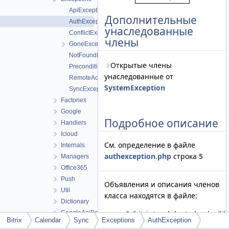
ApiException
Дополнительные
AuthException
унаследованные
ConflictException
члены
GoneException
NotFoundException
Открытые члены
PreconditionFailedException
унаследованные от
RemoteAccountException
SystemException
SyncException
Factories
Google
Подробное описание
Handlers
Icloud
См. определение в файле
Internals
authexception.php
строка
5
Managers
Office365
Push
Объявления и описания членов
Util
класса находятся в файле:
Dictionary
GoogleApiBatch
C:/bitrix/modules/calendar/lib
Bitrix
Calendar
Sync
Exceptions
AuthException
GoogleApiPush