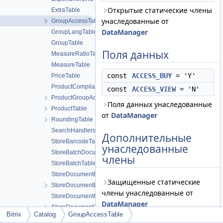
Открытые статические члены
ExtraTable
унаследованные от
GroupAccessTable
DataManager
GroupLangTable
GroupTable
Поля данных
MeasureRatioTable
MeasureTable
const
ACCESS_BUY
= 'Y'
PriceTable
ProductCompilationTable
const
ACCESS_VIEW
= 'N'
ProductGroupAccessTable
Поля данных унаследованные
ProductTable
от
DataManager
RoundingTable
SearchHandlers
Дополнительные
StoreBarcodeTable
унаследованные
StoreBatchDocumentElementTable
члены
StoreBatchTable
StoreDocumentBarcodeTable
Защищенные статические
StoreDocumentElementTable
члены унаследованные от
StoreDocumentFileTable
DataManager
StoreDocumentTable
Bitrix
Catalog
GroupAccessTable
Статические защищенные
StoreProductTable