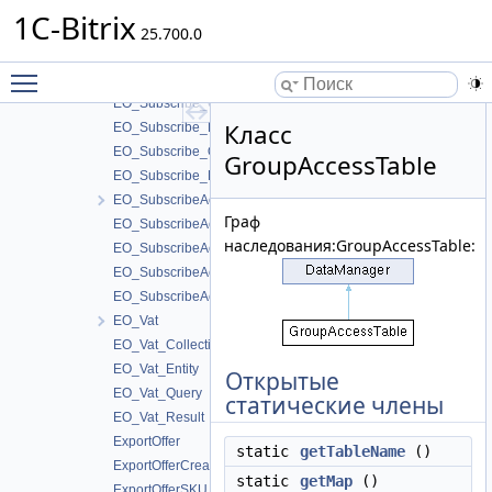
EO_StoreProduct_Entity
1C-Bitrix
EO_StoreProduct_Query
25.700.0
EO_StoreProduct_Result
Toggle main menu visibility
EO_Subscribe
EO_Subscribe_Collection
Класс
EO_Subscribe_Entity
EO_Subscribe_Query
GroupAccessTable
EO_Subscribe_Result
EO_SubscribeAccess
Граф
EO_SubscribeAccess_Collection
наследования:GroupAccessTable:
EO_SubscribeAccess_Entity
EO_SubscribeAccess_Query
EO_SubscribeAccess_Result
EO_Vat
EO_Vat_Collection
EO_Vat_Entity
Открытые
EO_Vat_Query
статические члены
EO_Vat_Result
ExportOffer
static
getTableName
()
ExportOfferCreator
static
getMap
()
ExportOfferSKU