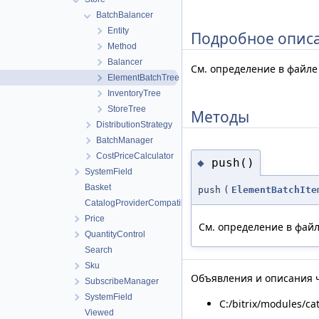
BatchBalancer
Entity
Подробное опис
Method
Balancer
См. определение в файл
ElementBatchTree
InventoryTree
StoreTree
Методы
DistributionStrategy
BatchManager
CostPriceCalculator
push()
◆
SystemField
Basket
push
(
ElementBatchIte
CatalogProviderCompatibility
Price
См. определение в фай
QuantityControl
Search
Sku
Объявления и описания ч
SubscribeManager
SystemField
C:/bitrix/modules/ca
Viewed