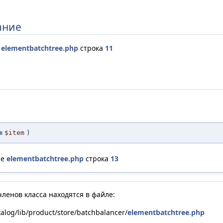
ание
е
elementbatchtree.php
строка
11
m
$item
)
ле
elementbatchtree.php
строка
13
ленов класса находятся в файле:
talog/lib/product/store/batchbalancer/
elementbatchtree.php