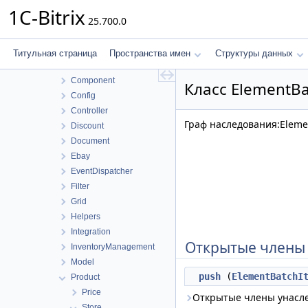
Blog
1C-Bitrix
25.700.0
Calendar
Catalog
Access
Титульная страница
Пространства имен
Структуры данных
Compatible
Component
Класс ElementBa
Config
Controller
Граф наследования:Eleme
Discount
Document
Ebay
EventDispatcher
Filter
Grid
Helpers
Integration
Открытые члены
InventoryManagement
Model
push
(
ElementBatchI
Product
Price
Открытые члены унасл
Store