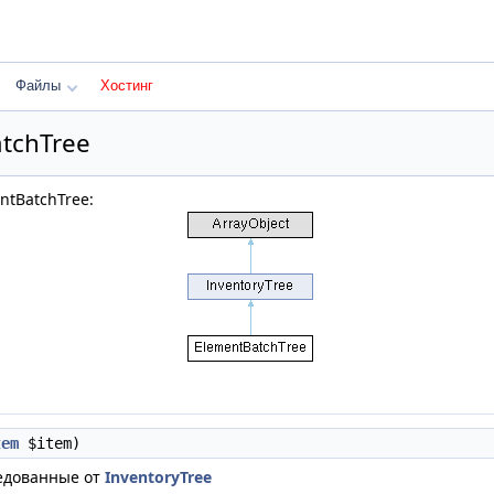
Файлы
Хостинг
tchTree
ntBatchTree:
tem
$item)
едованные от
InventoryTree