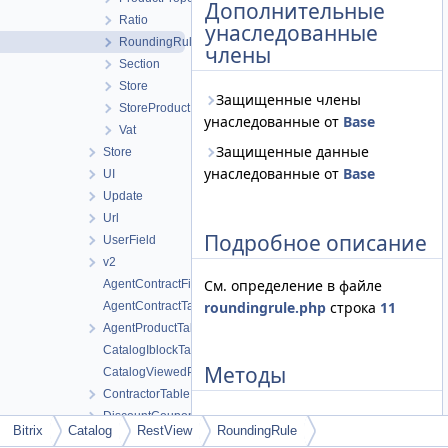
Дополнительные
Ratio
унаследованные
RoundingRule
члены
Section
Store
Защищенные члены
StoreProduct
унаследованные от
Base
Vat
Защищенные данные
Store
унаследованные от
Base
UI
Update
Url
Подробное описание
UserField
v2
См. определение в файле
AgentContractFileTable
roundingrule.php
строка
11
AgentContractTable
AgentProductTable
CatalogIblockTable
Методы
CatalogViewedProductTable
ContractorTable
DiscountCouponTable
Bitrix
Catalog
RestView
RoundingRule
getFields()
◆
DiscountEntityTable