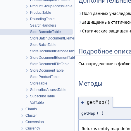
Дополнительные
ProductGroupAccessTable
ProductTable
Поля данных унаследо
RoundingTable
Защищенные статическ
SearchHandlers
Статические защищенн
StoreBarcodeTable
StoreBatchDocumentElementTable
StoreBatchTable
Подробное опис
StoreDocumentBarcodeTable
StoreDocumentElementTable
См. определение в файл
StoreDocumentFileTable
StoreDocumentTable
StoreProductTable
Методы
StoreTable
SubscribeAccessTable
SubscribeTable
getMap()
◆
VatTable
Clouds
getMap
(
)
Cluster
Conversion
Returns entity map defini
Currency