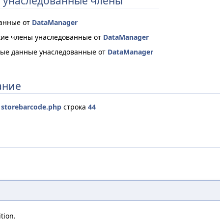
 унаследованные члены
ванные от
DataManager
ие члены унаследованные от
DataManager
ые данные унаследованные от
DataManager
ание
е
storebarcode.php
строка
44
tion.