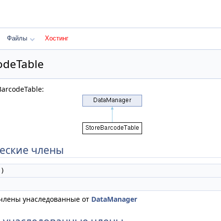
Файлы
Хостинг
odeTable
arcodeTable:
еские члены
)
 члены унаследованные от
DataManager