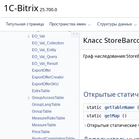
EO_SubscribeAccess
1C-Bitrix
25.700.0
EO_SubscribeAccess_Collection
EO_SubscribeAccess_Entity
EO_SubscribeAccess_Query
Титульная страница
Пространства имен
Структуры данных
EO_SubscribeAccess_Result
EO_Vat
Класс StoreBarc
EO_Vat_Collection
EO_Vat_Entity
Граф наследования:StoreB
EO_Vat_Query
EO_Vat_Result
ExportOffer
ExportOfferCreator
ExportOfferSKU
ExtraTable
Открытые статич
GroupAccessTable
GroupLangTable
static
getTableName
(
GroupTable
static
getMap
()
MeasureRatioTable
Открытые статические
MeasureTable
PriceTable
ProductCompilationTable