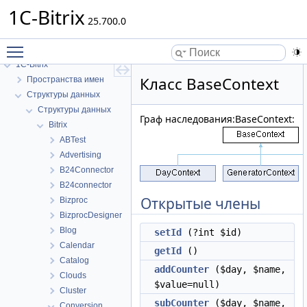
1C-Bitrix
25.700.0
Toggle main menu visibility
1C-Bitrix
Класс BaseContext
Пространства имен
Структуры данных
Структуры данных
Граф наследования:BaseContext:
Bitrix
ABTest
Advertising
B24Connector
B24connector
Открытые члены
Bizproc
BizprocDesigner
Blog
setId
(?int $id)
Calendar
getId
()
Catalog
addCounter
($day, $name,
Clouds
$value=null)
Cluster
subCounter
($day, $name,
Conversion