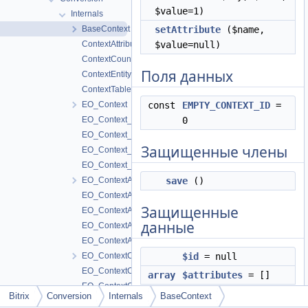
$value=1)
Internals
BaseContext
setAttribute
($name,
ContextAttributeTable
$value=null)
ContextCounterDayTable
Поля данных
ContextEntityItemTable
ContextTable
EO_Context
const
EMPTY_CONTEXT_ID
=
EO_Context_Collection
0
EO_Context_Entity
Защищенные члены
EO_Context_Query
EO_Context_Result
EO_ContextAttribute
save
()
EO_ContextAttribute_Collection
Защищенные
EO_ContextAttribute_Entity
данные
EO_ContextAttribute_Query
EO_ContextAttribute_Result
EO_ContextCounterDay
$id
= null
EO_ContextCounterDay_Collection
array
$attributes
= []
EO_ContextCounterDay_Entity
Bitrix
Conversion
Internals
BaseContext
EO_ContextCounterDay_Query