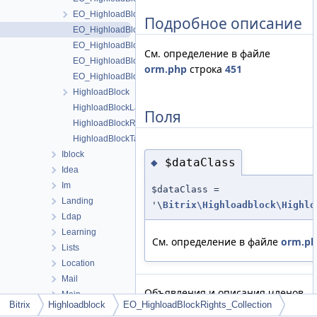
EO_HighloadBlockRights
Подробное описание
EO_HighloadBlockRights_Collection
EO_HighloadBlockRights_Entity
См. определение в файле
EO_HighloadBlockRights_Query
orm.php
строка
451
EO_HighloadBlockRights_Result
HighloadBlock
HighloadBlockLangTable
Поля
HighloadBlockRightsTable
HighloadBlockTable
Iblock
$dataClass
◆
Idea
Im
$dataClass =
Landing
'\
Bitrix\Highloadblock\Highlo
Ldap
Learning
См. определение в файле
orm.p
Lists
Location
Mail
Объявления и описания членов
Main
Bitrix
Highloadblock
EO_HighloadBlockRights_Collection
класса находятся в файле:
MessageService