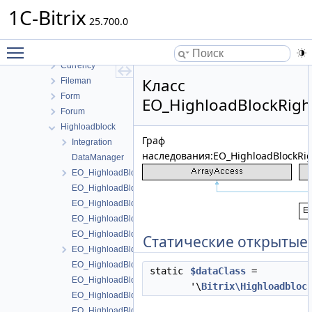
Catalog
1C-Bitrix
Clouds
25.700.0
Cluster
Toggle main menu visibility
Conversion
Currency
Класс
Fileman
Form
EO_HighloadBlockRight
Forum
Highloadblock
Граф
Integration
наследования:EO_HighloadBlockRigh
DataManager
EO_HighloadBlock
EO_HighloadBlock_Collection
EO_HighloadBlock_Entity
EO_HighloadBlock_Query
EO_HighloadBlock_Result
Статические открытые
EO_HighloadBlockLang
EO_HighloadBlockLang_Collection
static
$dataClass
=
EO_HighloadBlockLang_Entity
'\
Bitrix\Highloadbloc
EO_HighloadBlockLang_Query
EO_HighloadBlockLang_Result