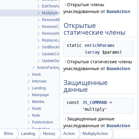
Открытые члены
EditTextAction
унаследованные от
BaseAction
MultiplyAction
RemoveBlockAction
Открытые
RemoveCardAction
статические члены
RemoveNodeAction
ReplaceLanding
static
enrichParams
SortBlockAction
(
array
$params)
UpdateContentAction
UpdateDynamicAction
Открытые статические члены
ActionFactory
унаследованные от
BaseAction
Hook
Защищенные
Internals
данные
Landing
Mainpage
Metrika
const
JS_COMMAND
=
Node
'multiply'
Note
Защищенные данные
PublicAction
унаследованные от
BaseAction
Restriction
Bitrix
Landing
History
Action
MultiplyAction
Site