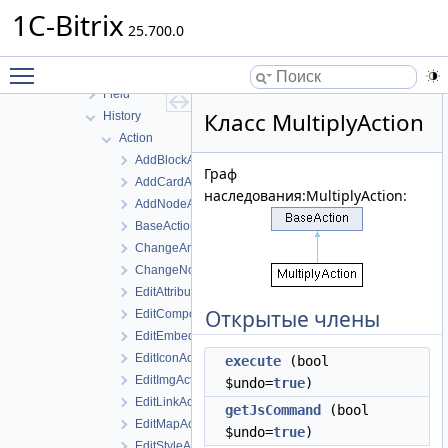
Copy
1C-Bitrix
DataLoader
25.700.0
Domain
Toggle main menu visibility
External
Field
Класс MultiplyAction
History
Action
AddBlockAction
Граф
AddCardAction
наследования:MultiplyAction:
AddNodeAction
BaseAction
ChangeAnchorAction
ChangeNodeNameAction
EditAttributesAction
Открытые члены
EditComponentAction
EditEmbedAction
EditIconAction
execute
(bool
EditImgAction
$undo=
true
)
EditLinkAction
getJsCommand
(bool
EditMapAction
$undo=
true
)
EditStyleAction