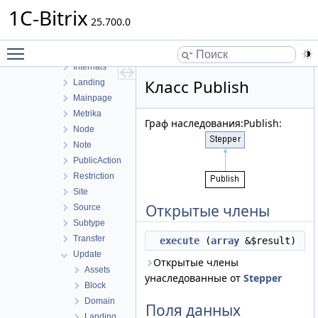
External
1C-Bitrix
Field
25.700.0
History
Toggle main menu visibility
Hook
Internals
Класс Publish
Landing
Mainpage
Metrika
Граф наследования:Publish:
Node
Note
PublicAction
Restriction
Site
Открытые члены
Source
Subtype
Transfer
execute
(
array
&$result)
Update
Открытые члены
Assets
унаследованные от
Stepper
Block
Domain
Поля данных
Landing