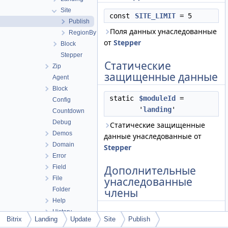
Site
const
SITE_LIMIT
= 5
Publish
Поля данных унаследованные
RegionBy
от
Stepper
Block
Stepper
Статические
Zip
защищенные данные
Agent
Block
static
$moduleId
=
Config
'
landing
'
Countdown
Debug
Статические защищенные
Demos
данные унаследованные от
Domain
Stepper
Error
Field
Дополнительные
File
унаследованные
Folder
члены
Help
History
Открытые статические члены
Bitrix
Landing
Update
Site
Publish
Hook
унаследованные от
Stepper