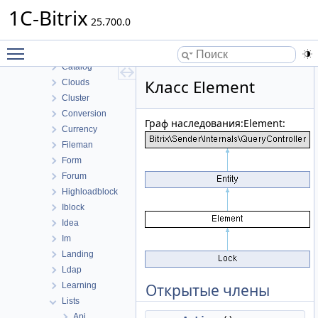
Bizproc
1C-Bitrix
BizprocDesigner
25.700.0
Blog
Toggle main menu visibility
Calendar
Catalog
Класс Element
Clouds
Cluster
Conversion
Граф наследования:Element:
Currency
Fileman
Form
Forum
Highloadblock
Iblock
Idea
Im
Landing
Ldap
Learning
Открытые члены
Lists
Api