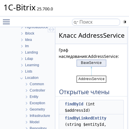
Currency
1C-Bitrix
Fileman
25.700.0
Form
Toggle main menu visibility
Forum
Highloadblock
Класс AddressService
Iblock
Idea
Im
Граф
Landing
наследования:AddressService:
Ldap
Learning
Lists
Location
Common
Открытые члены
Controller
Entity
Exception
findById
(int
Geometry
$addressId)
Infrastructure
findByLinkedEntity
Model
(string $entityId,
Repository