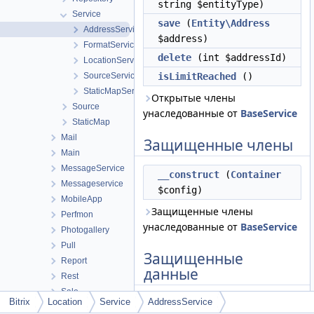
string $entityType)
Service
save
(
Entity\Address
AddressService
$address)
FormatService
delete
(int $addressId)
LocationService
SourceService
isLimitReached
()
StaticMapService
Открытые члены
Source
унаследованные от
BaseService
StaticMap
Mail
Защищенные члены
Main
MessageService
__construct
(
Container
Messageservice
$config)
MobileApp
Защищенные члены
Perfmon
унаследованные от
BaseService
Photogallery
Pull
Защищенные
Report
данные
Rest
Sale
Bitrix
Location
Service
AddressService
$repository
Scale