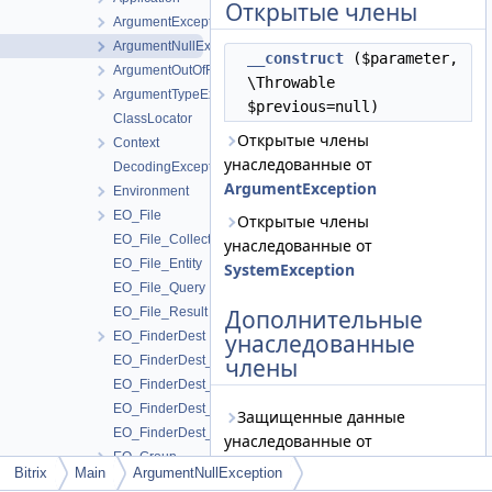
Открытые члены
ArgumentException
ArgumentNullException
__construct
($parameter,
ArgumentOutOfRangeException
\Throwable
ArgumentTypeException
$previous=null)
ClassLocator
Открытые члены
Context
унаследованные от
DecodingException
ArgumentException
Environment
EO_File
Открытые члены
EO_File_Collection
унаследованные от
EO_File_Entity
SystemException
EO_File_Query
EO_File_Result
Дополнительные
EO_FinderDest
унаследованные
EO_FinderDest_Collection
члены
EO_FinderDest_Entity
EO_FinderDest_Query
Защищенные данные
EO_FinderDest_Result
унаследованные от
EO_Group
ArgumentException
Bitrix
Main
ArgumentNullException
EO_Group_Collection