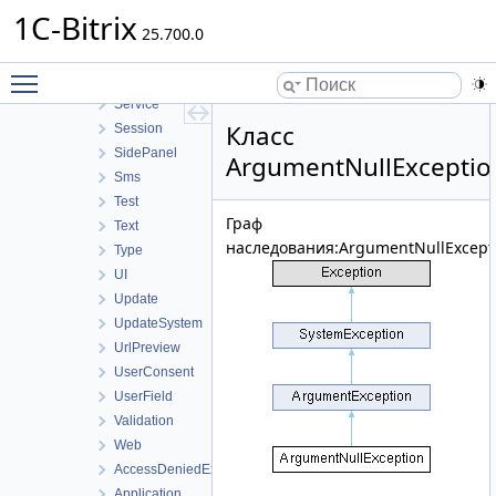
Rest
1C-Bitrix
Routing
25.700.0
Search
Toggle main menu visibility
Security
Service
Класс
Session
SidePanel
ArgumentNullExceptio
Sms
Test
Граф
Text
наследования:ArgumentNullExcept
Type
UI
Update
UpdateSystem
UrlPreview
UserConsent
UserField
Validation
Web
AccessDeniedException
Application