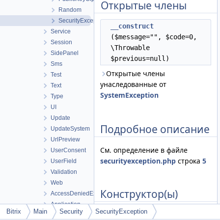
Открытые члены
Random
SecurityException
__construct
Service
($message="", $code=0,
Session
\Throwable
SidePanel
$previous=null)
Sms
Открытые члены
Test
унаследованные от
Text
SystemException
Type
UI
Update
Подробное описание
UpdateSystem
UrlPreview
См. определение в файле
UserConsent
securityexception.php
строка
5
UserField
Validation
Web
Конструктор(ы)
AccessDeniedException
Application
Bitrix
Main
Security
SecurityException
ArgumentException