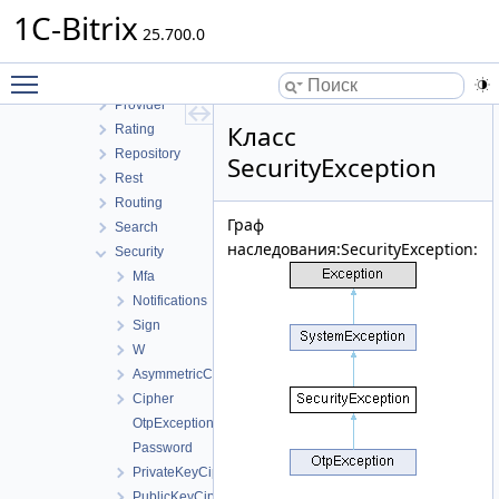
Numerator
1C-Bitrix
ORM
25.700.0
Page
Toggle main menu visibility
PhoneNumber
Provider
Класс
Rating
Repository
SecurityException
Rest
Routing
Граф
Search
наследования:SecurityException:
Security
Mfa
Notifications
Sign
W
AsymmetricCipher
Cipher
OtpException
Password
PrivateKeyCipher
PublicKeyCipher