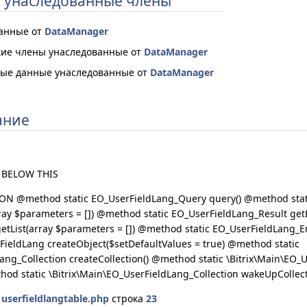
 унаследованные члены
ванные от
DataManager
ие члены унаследованные от
DataManager
ые данные унаследованные от
DataManager
ание
 BELOW THIS
 @method static EO_UserFieldLang_Query query() @method stati
ray $parameters = []) @method static EO_UserFieldLang_Result get
etList(array $parameters = []) @method static EO_UserFieldLang_E
rFieldLang createObject($setDefaultValues = true) @method static
ang_Collection createCollection() @method static \Bitrix\Main\EO_
d static \Bitrix\Main\EO_UserFieldLang_Collection wakeUpCollect
е
userfieldlangtable.php
строка
23