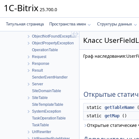
ModuleManager
1C-Bitrix
25.700.0
ModuleTable
NotImplementedException
NotSupportedException
Титульная страница
Пространства имен
Структуры данных
ObjectException
ObjectNotFoundException
Класс UserField
ObjectPropertyException
OperationTable
Граф наследования:UserFi
Request
Response
Result
SenderEventHandler
Server
SiteDomainTable
Открытые статич
SiteTable
SiteTemplateTable
static
getTableName
(
SystemException
static
getMap
()
TaskOperationTable
Открытые статические
TaskTable
UrlRewriter
UrlRewriterRuleMaker