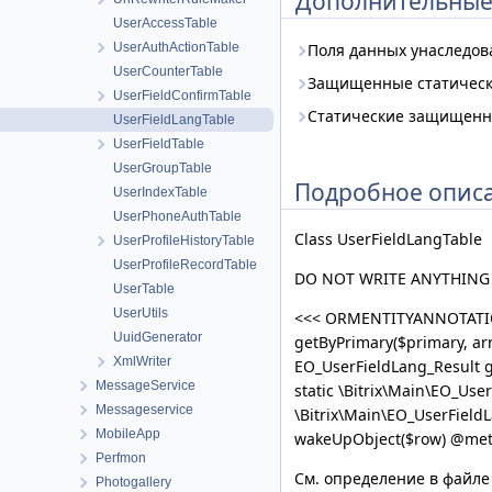
Дополнительные
UserAccessTable
UserAuthActionTable
Поля данных унаследо
UserCounterTable
Защищенные статическ
UserFieldConfirmTable
Статические защищенн
UserFieldLangTable
UserFieldTable
UserGroupTable
Подробное опис
UserIndexTable
UserPhoneAuthTable
Class UserFieldLangTable
UserProfileHistoryTable
UserProfileRecordTable
DO NOT WRITE ANYTHING
UserTable
UserUtils
<<< ORMENTITYANNOTATION
UuidGenerator
getByPrimary($primary, ar
XmlWriter
EO_UserFieldLang_Result g
MessageService
static \Bitrix\Main\EO_Use
Messageservice
\Bitrix\Main\EO_UserFieldL
MobileApp
wakeUpObject($row) @metho
Perfmon
См. определение в файл
Photogallery