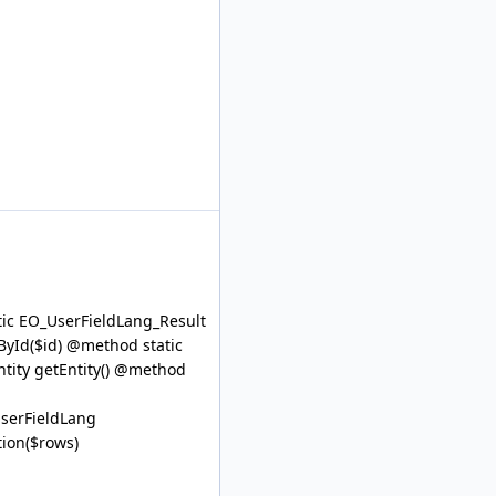
c EO_UserFieldLang_Result
ById($id) @method static
ntity getEntity() @method
UserFieldLang
ion($rows)