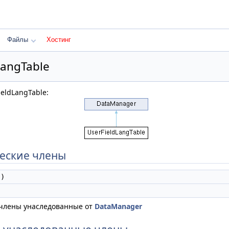
Файлы
Хостинг
LangTable
eldLangTable:
еские члены
)
 члены унаследованные от
DataManager