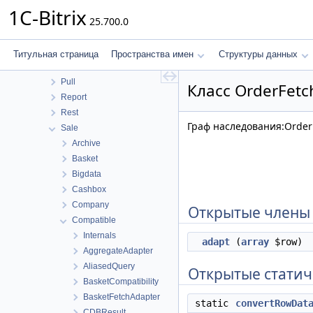
MessageService
1C-Bitrix
25.700.0
Messageservice
MobileApp
Perfmon
Титульная страница
Пространства имен
Структуры данных
Photogallery
Pull
Класс OrderFetc
Report
Rest
Граф наследования:Order
Sale
Archive
Basket
Bigdata
Cashbox
Company
Открытые члены
Compatible
Internals
adapt
(
array
$row)
AggregateAdapter
AliasedQuery
Открытые статич
BasketCompatibility
BasketFetchAdapter
static
convertRowDat
CDBResult