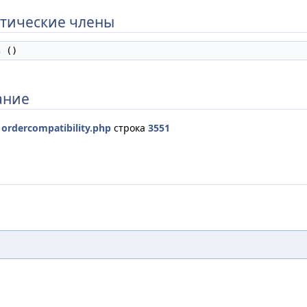
тические члены
s
()
ание
е
ordercompatibility.php
строка
3551