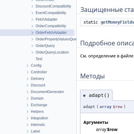
DiscountCompatibility
Защищенные ста
EventCompatibility
FetchAdapter
static
getMoneyField
OrderCompatibility
OrderFetchAdapter
OrderPropertyValuesQuery
Подробное опис
OrderQuery
OrderQueryLocation
См. определение в файл
Test
Config
Controller
Методы
Delivery
Discount
DocumentGenerator
adapt()
◆
Domain
Exchange
adapt
(
array
$row
)
Helpers
Integration
Аргументы
Internals
array
$row
Label