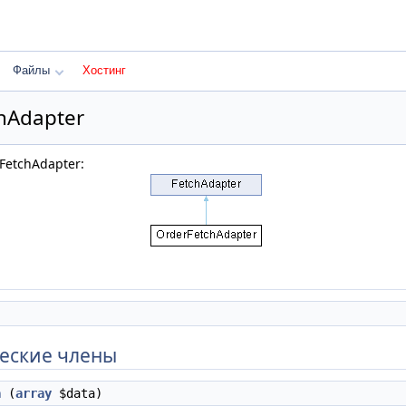
Файлы
Хостинг
hAdapter
FetchAdapter:
еские члены
a
(
array
$data)