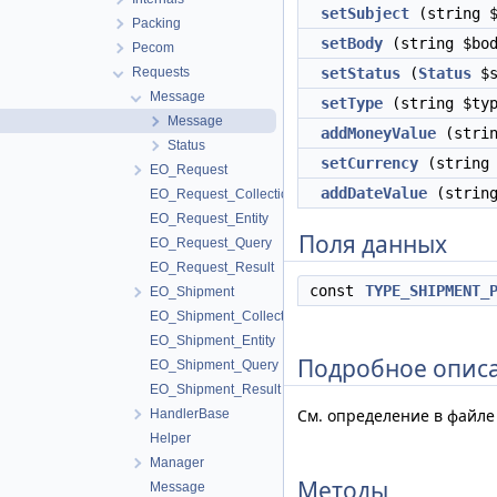
setSubject
(string $
Packing
setBody
(string $bod
Pecom
Requests
setStatus
(
Status
$s
Message
setType
(string $typ
Message
addMoneyValue
(strin
Status
setCurrency
(string 
EO_Request
addDateValue
(string
EO_Request_Collection
EO_Request_Entity
Поля данных
EO_Request_Query
EO_Request_Result
const
TYPE_SHIPMENT_
EO_Shipment
EO_Shipment_Collection
EO_Shipment_Entity
Подробное опис
EO_Shipment_Query
EO_Shipment_Result
См. определение в файл
HandlerBase
Helper
Manager
Методы
Message