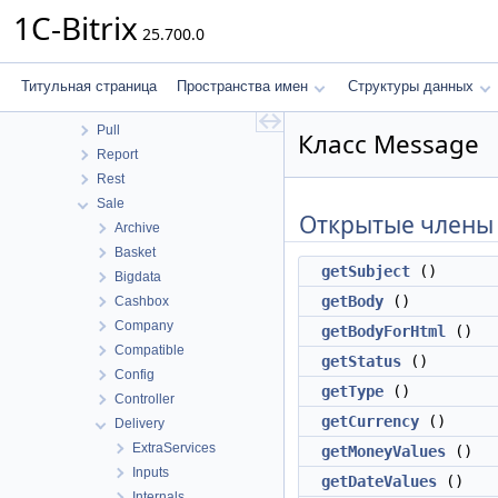
MessageService
1C-Bitrix
25.700.0
Messageservice
MobileApp
Perfmon
Титульная страница
Пространства имен
Структуры данных
Photogallery
Pull
Класс Message
Report
Rest
Sale
Открытые члены
Archive
Basket
getSubject
()
Bigdata
getBody
()
Cashbox
Company
getBodyForHtml
()
Compatible
getStatus
()
Config
getType
()
Controller
getCurrency
()
Delivery
ExtraServices
getMoneyValues
()
Inputs
getDateValues
()
Internals