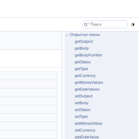
Открытые члены
getSubject
getBody
getBodyForHtml
getStatus
getType
getCurrency
getMoneyValues
getDateValues
setSubject
setBody
setStatus
setType
addMoneyValue
setCurrency
addDateValue