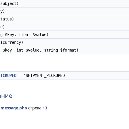
subject)
y)
tatus)
e)
g $key, float $value)
$currency)
 $key, int $value, string $format)
PICKUPED
= 'SHIPMENT_PICKUPED'
ание
е
message.php
строка
13