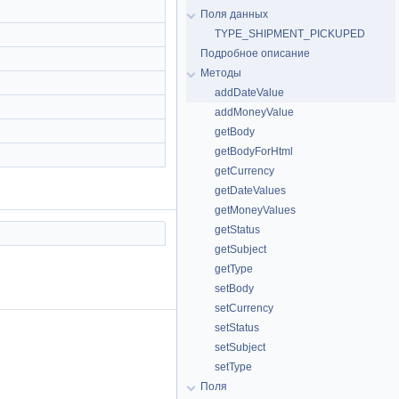
Поля данных
TYPE_SHIPMENT_PICKUPED
Подробное описание
Методы
addDateValue
addMoneyValue
getBody
getBodyForHtml
getCurrency
getDateValues
getMoneyValues
getStatus
getSubject
getType
setBody
setCurrency
setStatus
setSubject
setType
Поля