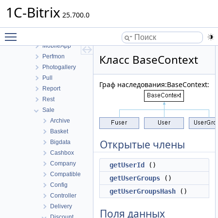
Mail
1C-Bitrix
Main
25.700.0
MessageService
Toggle main menu visibility
Messageservice
MobileApp
Класс BaseContext
Perfmon
Photogallery
Pull
Граф наследования:BaseContext:
Report
Rest
Sale
Archive
Basket
Открытые члены
Bigdata
Cashbox
Company
getUserId
()
Compatible
getUserGroups
()
Config
getUserGroupsHash
()
Controller
Delivery
Поля данных
Discount