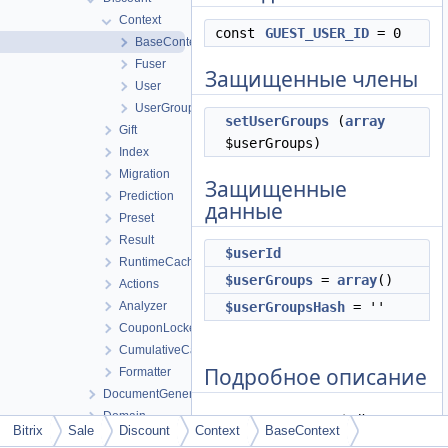
Context
const
GUEST_USER_ID
= 0
BaseContext
Fuser
Защищенные члены
User
UserGroup
setUserGroups
(
array
Gift
$userGroups)
Index
Migration
Защищенные
Prediction
данные
Preset
Result
$userId
RuntimeCache
$userGroups
=
array
()
Actions
Analyzer
$userGroupsHash
= ''
CouponLocker
CumulativeCalculator
Подробное описание
Formatter
DocumentGenerator
Domain
См. определение в файле
Bitrix
Sale
Discount
Context
BaseContext
Exchange
basecontext.php
строка
6