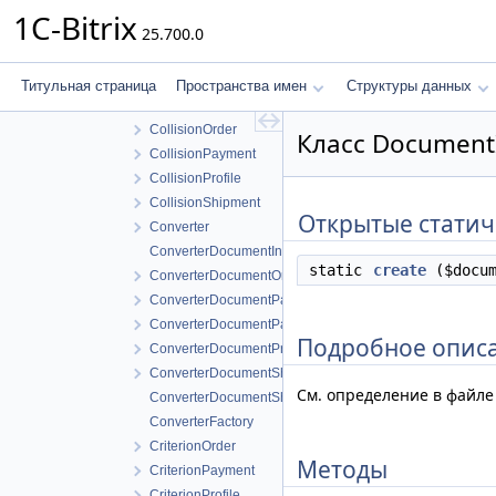
Internals
1C-Bitrix
25.700.0
Logger
OneC
CRM
Титульная страница
Пространства имен
Структуры данных
SubordinateSale
CollisionOrder
Класс Document
CollisionPayment
CollisionProfile
CollisionShipment
Открытые статич
Converter
ConverterDocumentInvoice
static
create
($docum
ConverterDocumentOrder
ConverterDocumentPayment
ConverterDocumentPaymentInvoice
Подробное опис
ConverterDocumentProfile
ConverterDocumentShipment
См. определение в файл
ConverterDocumentShipmentInvoice
ConverterFactory
CriterionOrder
Методы
CriterionPayment
CriterionProfile