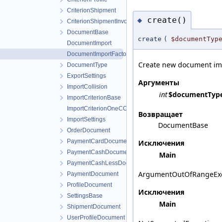
CriterionShipment
create()
◆
CriterionShipmentInvoice
DocumentBase
create
(
$documentTyp
DocumentImport
DocumentImportFactory
Create new document imp
DocumentType
ExportSettings
Аргументы
ImportCollision
int
$documentTyp
ImportCriterionBase
ImportCriterionOneCCml2
Возвращает
ImportSettings
DocumentBase
OrderDocument
PaymentCardDocument
Исключения
PaymentCashDocument
Main
PaymentCashLessDocument
ArgumentOutOfRangeExc
PaymentDocument
ProfileDocument
Исключения
SettingsBase
Main
ShipmentDocument
UserProfileDocument