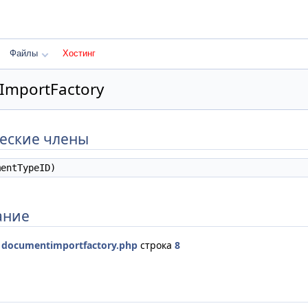
Файлы
Хостинг
ImportFactory
еские члены
entTypeID)
ание
е
documentimportfactory.php
строка
8