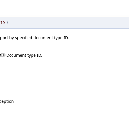
eID
)
ort by specified document type ID.
eID
Document type ID.
eption