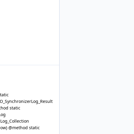
atic
EO_SynchronizerLog_Result
hod static
Log
rLog_Collection
$row) @method static