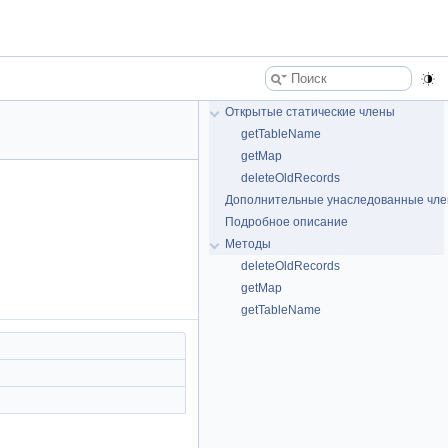
Открытые статические члены
getTableName
getMap
deleteOldRecords
Дополнительные унаследованные чл
Подробное описание
Методы
deleteOldRecords
getMap
getTableName