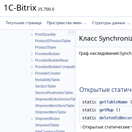
PaySystemServiceTable
1C-Bitrix
25.700.0
PersonTypeSiteTable
PersonTypeTable
Pool
Титульная страница
Пространства имен
Структуры данных
PoolBase
PoolQuantity
Класс Synchroni
Product2ProductTable
ProductTable
Граф наследования:Synchr
ProviderBuilder
ProviderBuilderBase
ProviderBuilderCompatibility
ProviderCreator
ReliabilityTable
SectionTable
Открытые статич
ServiceRestrictionTable
ShipmentExtraServiceTable
static
getTableName
(
ShipmentItemStoreTable
static
getMap
()
ShipmentItemTable
static
deleteOldReco
ShipmentRules
ShipmentTable
Открытые статические
SiteCurrencyTable