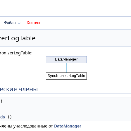
Файлы
Хостинг
zerLogTable
onizerLogTable:
еские члены
)
rds
()
 члены унаследованные от
DataManager