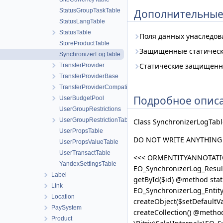
StatusGroupTaskTable
Дополнительные
StatusLangTable
StatusTable
Поля данных унаследо
StoreProductTable
Защищенные статическ
SynchronizerLogTable
Статические защищенн
TransferProvider
TransferProviderBase
TransferProviderCompatibility
Подробное опис
UserBudgetPool
UserGroupRestrictions
UserGroupRestrictionTable
Class SynchronizerLogTabl
UserPropsTable
DO NOT WRITE ANYTHING
UserPropsValueTable
UserTransactTable
<<< ORMENTITYANNOTATION
YandexSettingsTable
EO_SynchronizerLog_Result
Label
getById($id) @method stat
Link
EO_SynchronizerLog_Entity 
Location
createObject($setDefaultVa
PaySystem
createCollection() @metho
Product