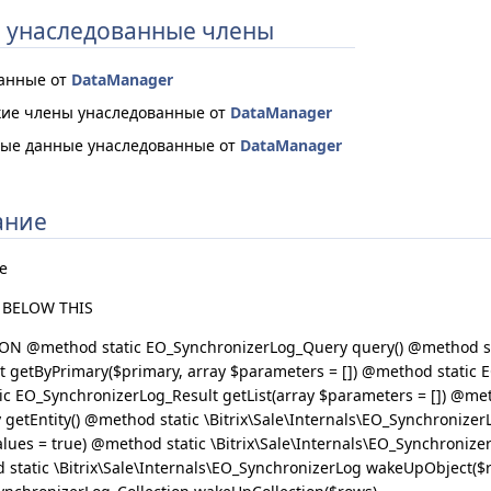
 унаследованные члены
ванные от
DataManager
ие члены унаследованные от
DataManager
ые данные унаследованные от
DataManager
ание
e
 BELOW THIS
 @method static EO_SynchronizerLog_Query query() @method st
 getByPrimary($primary, array $parameters = []) @method static 
ic EO_SynchronizerLog_Result getList(array $parameters = []) @met
getEntity() @method static \Bitrix\Sale\Internals\EO_Synchronizer
lues = true) @method static \Bitrix\Sale\Internals\EO_Synchronize
d static \Bitrix\Sale\Internals\EO_SynchronizerLog wakeUpObject(