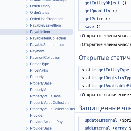
getEntityObject
()
OrderHistory
getQuantity
()
OrderStatus
getPrice
()
OrderUserProperties
PayableBasketItem
save
()
PayableItem
Открытые члены унасл
PayableItemCollection
Открытые члены унасл
PayableShipmentItem
Payment
Открытые статич
PaymentCollection
PersonType
static
getEntityType
PriceMaths
Property
static
getRegistryTy
PropertyBase
static
getAvailableF
PropertyValue
Открытые статические
PropertyValueBase
PropertyValueCollection
Защищенные чл
PropertyValueCollectionBase
Provider
updateInternal
($pr
ProviderAccountPay
addInternal
(
array
$
ProviderBase