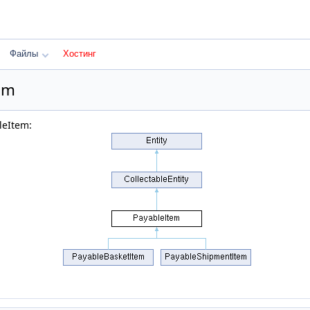
Файлы
Хостинг
em
leItem: