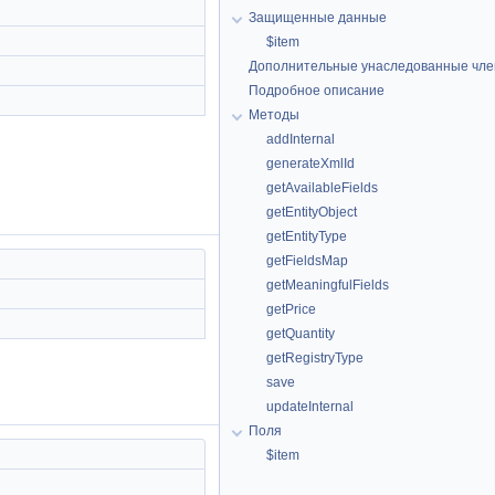
Защищенные данные
$item
Дополнительные унаследованные чл
Подробное описание
Методы
addInternal
generateXmlId
getAvailableFields
getEntityObject
getEntityType
getFieldsMap
getMeaningfulFields
getPrice
getQuantity
getRegistryType
save
updateInternal
Поля
$item