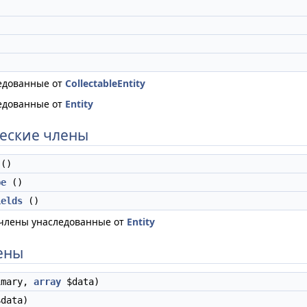
едованные от
CollectableEntity
едованные от
Entity
еские члены
()
pe
()
ields
()
 члены унаследованные от
Entity
ены
imary,
array
$data)
data)