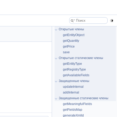
Открытые члены
getEntityObject
getQuantity
getPrice
save
Открытые статические члены
getEntityType
getRegistryType
getAvailableFields
Защищенные члены
updateInternal
addInternal
Защищенные статические члены
getMeaningfulFields
getFieldsMap
generateXmlId