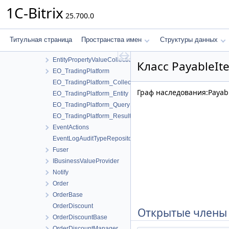
DiscountCouponsManager
1C-Bitrix
25.700.0
DiscountCouponsManagerBase
EntityMarker
EntityProperty
Титульная страница
Пространства имен
Структуры данных
EntityPropertyValue
EntityPropertyValueCollection
Класс PayableIt
EO_TradingPlatform
EO_TradingPlatform_Collection
Граф наследования:Payab
EO_TradingPlatform_Entity
EO_TradingPlatform_Query
EO_TradingPlatform_Result
EventActions
EventLogAuditTypeRepository
Fuser
IBusinessValueProvider
Notify
Order
OrderBase
OrderDiscount
Открытые члены
OrderDiscountBase
OrderDiscountManager