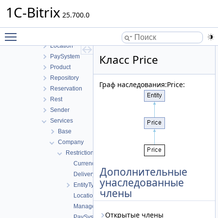
Integration
1C-Bitrix
Internals
25.700.0
Label
Toggle main menu visibility
Link
Location
Класс Price
PaySystem
Product
Repository
Граф наследования:Price:
Reservation
Rest
Sender
Services
Base
Company
Restrictions
Currency
Дополнительные
Delivery
унаследованные
EntityType
члены
Location
Manager
Открытые члены
PaySystem