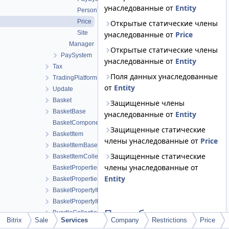
унаследованные от
Entity
PersonType
Price
Открытые статические члены
Site
унаследованные от
Price
Manager
Открытые статические члены
PaySystem
унаследованные от
Entity
Tax
Поля данных унаследованные
TradingPlatform
от
Entity
Update
Basket
Защищенные члены
BasketBase
унаследованные от
Entity
BasketComponentHelper
Защищенные статические
BasketItem
члены унаследованные от
Price
BasketItemBase
Защищенные статические
BasketItemCollection
члены унаследованные от
BasketPropertiesCollection
Entity
BasketPropertiesCollectionBase
BasketPropertyItem
BasketPropertyItemBase
Подробное описание
BundleCollection
Bitrix
Sale
Services
Company
Restrictions
Price
BusinessValue